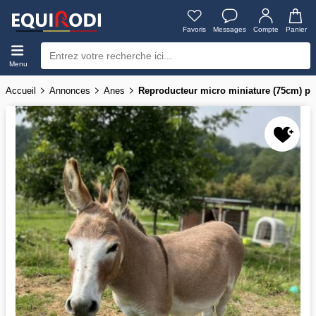
Favoris
Messages
Compte
Panier
Menu
Accueil
Annonces
Anes
Reproducteur micro miniature (75cm) pl