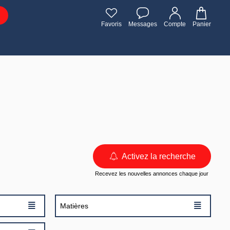
Favoris
Messages
Compte
Panier
Activez la recherche
Recevez les nouvelles annonces chaque jour
≣
≣
Matières