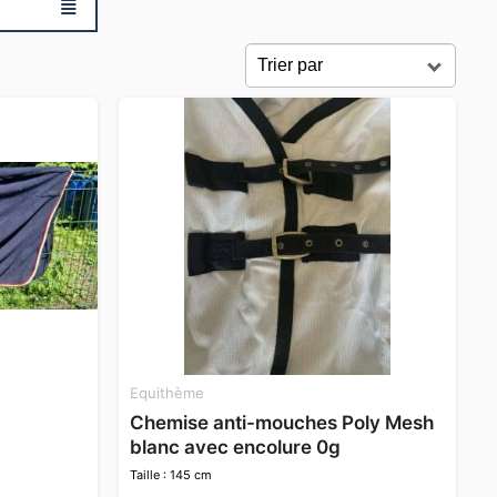
≣
Equithème
Chemise anti-mouches Poly Mesh
blanc avec encolure 0g
Taille : 145 cm