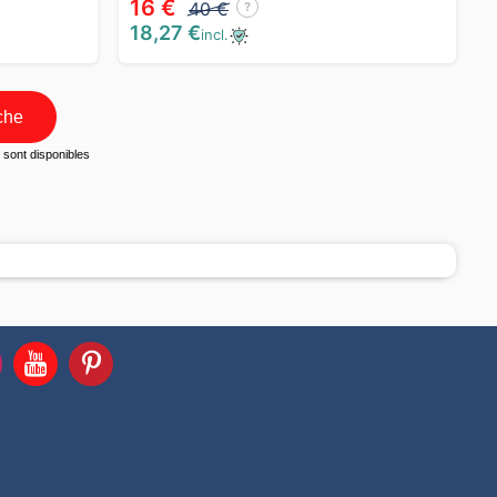
16 €
40 €
?
18,27 €
incl.
che
sont disponibles