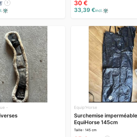
30 €
€
?
33,39 €
incl.
l.
ue -
Equip'Horse
diverses
Surchemise imperméabl
EquiHorse 145cm
Taille : 145 cm