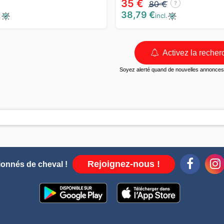
35 €
80 €
?
38,79 €
.
incl.
Activez la recher
Soyez alerté quand de nouvelles annonces 
Rejoignez-nous !
ionnés de cheval !