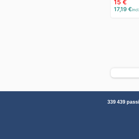
15 €
17,19 €
incl
339 439 pass