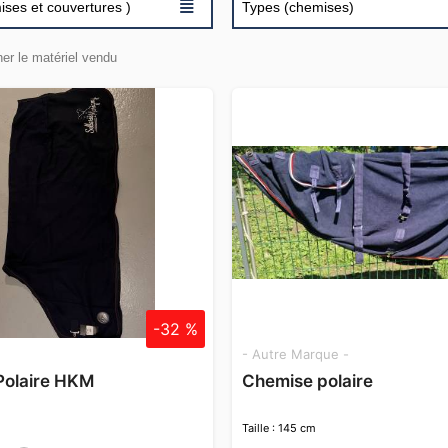
≣
mises et couvertures )
Types (chemises)
her le matériel vendu
-32 %
- Autre Marque -
Polaire HKM
Chemise polaire
Taille : 145 cm