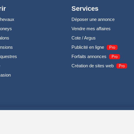
ir
Services
chevaux
Déposer une annonce
poneys
Vendre mes affaires
alons
Cote / Argus
nsions
Publicité en ligne
Pro
questres
Forfaits annonces
Pro
e
Création de sites web
Pro
casion
UIRODI SAS - R.C.S. DOLE 504 811 373 - TVA FR00504811373 -