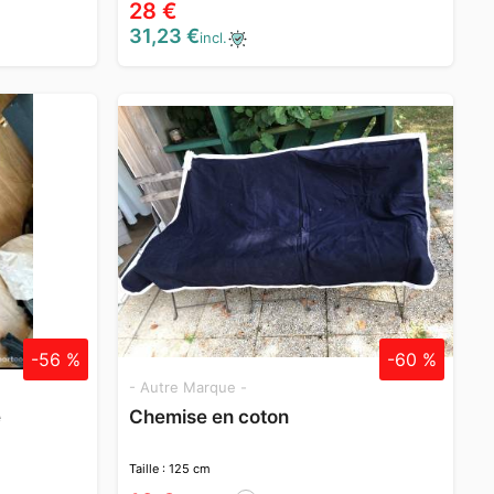
28 €
31,23 €
incl.
-56 %
-60 %
- Autre Marque -
e
Chemise en coton
Taille : 125 cm