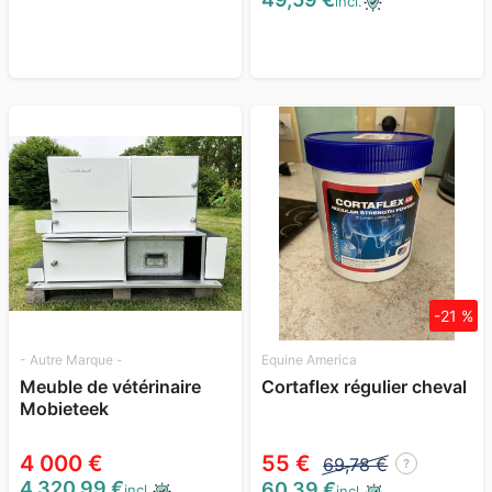
incl.
-21 %
- Autre Marque -
Equine America
Meuble de vétérinaire
Cortaflex régulier cheval
Mobieteek
4 000 €
55 €
69,78 €
?
4 320,99 €
60,39 €
incl.
incl.