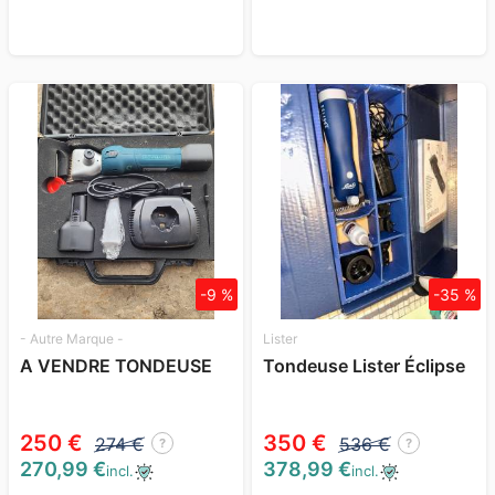
-9 %
-35 %
- Autre Marque -
Lister
A VENDRE TONDEUSE
Tondeuse Lister Éclipse
250 €
350 €
274 €
536 €
?
?
270,99 €
378,99 €
incl.
incl.