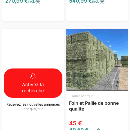
270,99 €
540,99 €
incl.
incl.
Activez la
recherche
- Autre Marque -
Foin et Paille de bonne
Recevez les nouvelles annonces
qualité
chaque jour
45 €
49,59 €