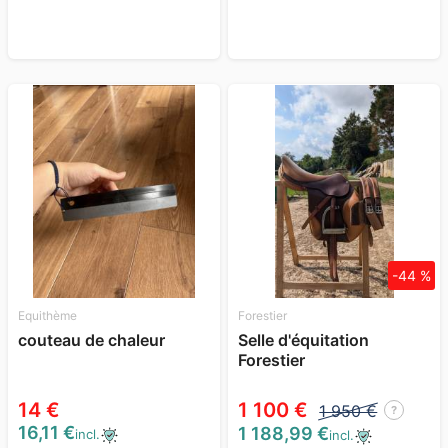
-44 %
Equithème
Forestier
couteau de chaleur
Selle d'équitation
Forestier
14 €
1 100 €
1 950 €
?
16,11 €
1 188,99 €
incl.
incl.