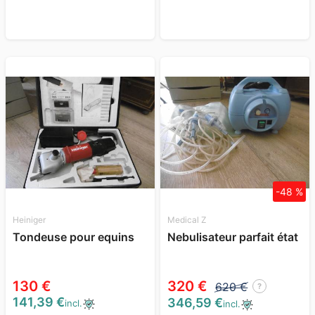
-48 %
Heiniger
Medical Z
Tondeuse pour equins
Nebulisateur parfait état
130 €
320 €
620 €
?
141,39 €
346,59 €
incl.
incl.