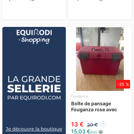
-35 %
Fouganza
Boîte de pansage
Fouganza rose avec
accessoires
13 €
20 €
?
15,03 €
incl.