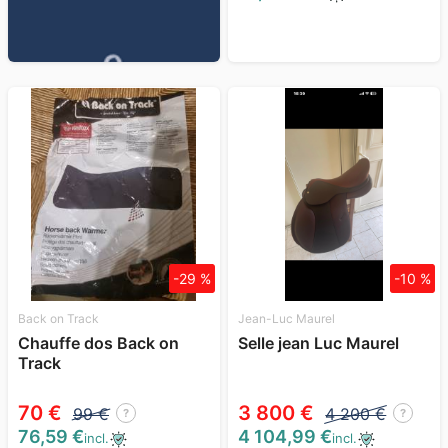
-29 %
-10 %
Back on Track
Jean-Luc Maurel
Chauffe dos Back on
Selle jean Luc Maurel
Track
70 €
3 800 €
99 €
4 200 €
?
?
76,59 €
4 104,99 €
incl.
incl.