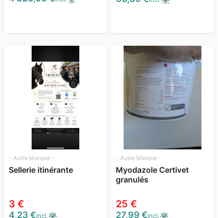
- Autre Marque -
- Autre Marque -
Sellerie itinérante
Myodazole Certivet
granulés
3 €
25 €
4,23 €
27,99 €
incl.
incl.