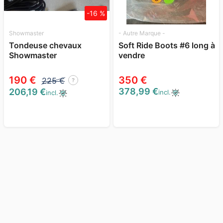
-16 %
Showmaster
- Autre Marque -
Tondeuse chevaux
Soft Ride Boots #6 long à
Showmaster
vendre
190 €
350 €
225 €
?
378,99 €
206,19 €
incl.
incl.