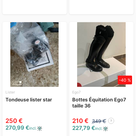
-40 %
Lister
Ego7
Tondeuse lister star
Bottes Équitation Ego7
taille 36
250 €
210 €
349 €
?
270,99 €
227,79 €
incl.
incl.