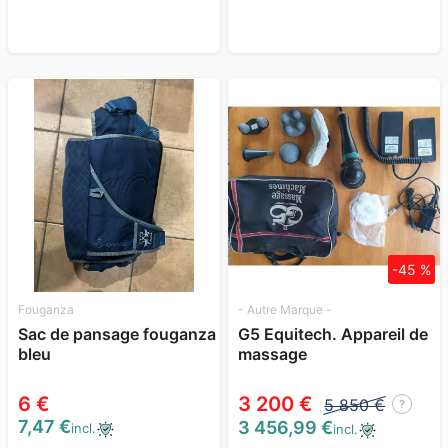
-45 %
Fouganza
- Autre Marque -
Sac de pansage fouganza
G5 Equitech. Appareil de
bleu
massage
6 €
3 200 €
5 850 €
?
7,47 €
3 456,99 €
incl.
incl.