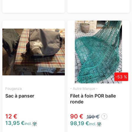
-53 %
Fouganza
- Autre Marque -
Sac à panser
Filet à foin POR balle
ronde
12 €
90 €
190 €
?
13,95 €
98,19 €
incl.
incl.