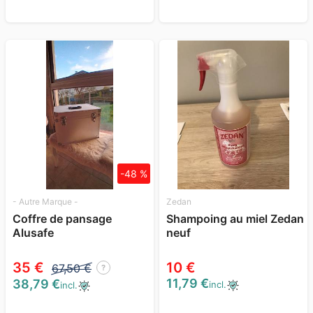
-48 %
- Autre Marque -
Zedan
Coffre de pansage
Shampoing au miel Zedan
Alusafe
neuf
35 €
10 €
67,50 €
?
11,79 €
38,79 €
incl.
incl.