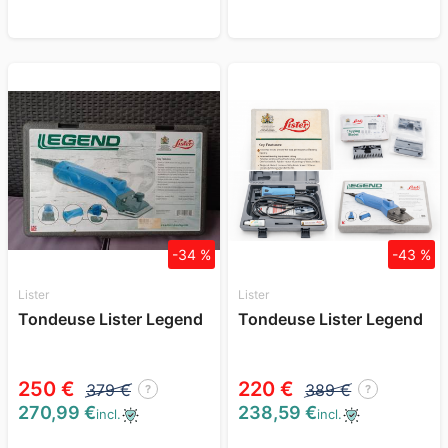
-34 %
-43 %
Lister
Lister
Tondeuse Lister Legend
Tondeuse Lister Legend
250 €
220 €
379 €
389 €
?
?
270,99 €
238,59 €
incl.
incl.