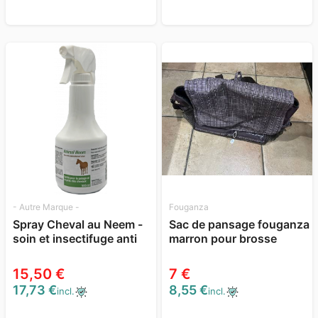
- Autre Marque -
Fouganza
Spray Cheval au Neem -
Sac de pansage fouganza
soin et insectifuge anti
marron pour brosse
mouche
équitation
15,50 €
7 €
17,73 €
8,55 €
incl.
incl.