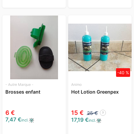
-40 %
- Autre Marque -
Animo
Brosses enfant
Hot Lotion Greenpex
6 €
15 €
25 €
?
7,47 €
17,19 €
incl.
incl.