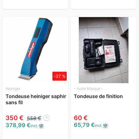
-37 %
Heiniger
- Autre Marque -
Tondeuse heiniger saphir
Tondeuse de finition
sans fil
350 €
60 €
558 €
?
65,79 €
378,99 €
incl.
incl.