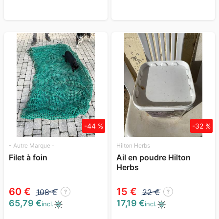
-44 %
-32 %
- Autre Marque -
Hilton Herbs
Filet à foin
Ail en poudre Hilton
Herbs
60 €
15 €
108 €
22 €
?
?
65,79 €
17,19 €
incl.
incl.