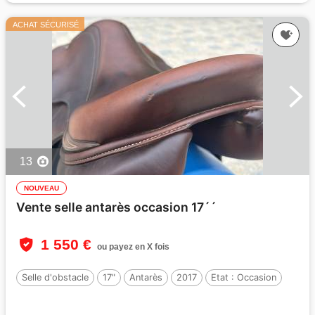
ACHAT SÉCURISÉ
13
NOUVEAU
Vente selle antarès occasion 17´´
1 550 €
ou payez en X fois
Selle d'obstacle
17"
Antarès
2017
Etat :
Occasion