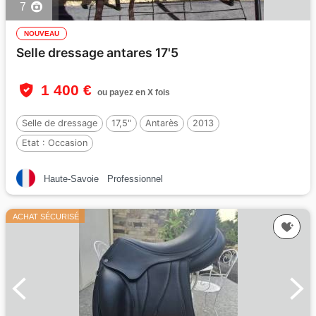
7
NOUVEAU
Selle dressage antares 17'5
1 400 €
ou payez en X fois
Selle de dressage
17,5"
Antarès
2013
Etat :
Occasion
Haute-Savoie
Professionnel
ACHAT SÉCURISÉ