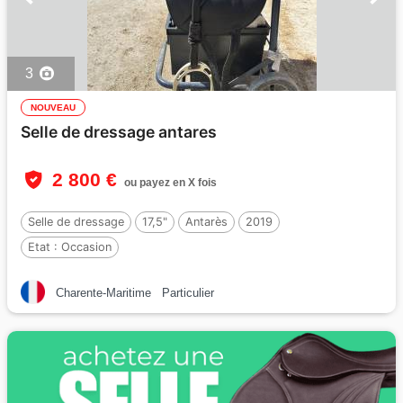
3
NOUVEAU
Selle de dressage antares
2 800 €
ou payez en X fois
Selle de dressage
17,5"
Antarès
2019
Etat :
Occasion
Charente-Maritime
Particulier