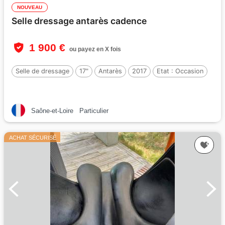
NOUVEAU
Selle dressage antarès cadence
1 900 €
ou payez en X fois
Selle de dressage
17"
Antarès
2017
Etat :
Occasion
Saône-et-Loire
Particulier
ACHAT SÉCURISÉ