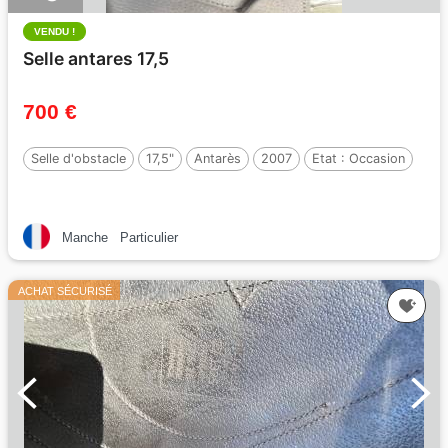
VENDU !
Selle antares 17,5
700 €
Selle d'obstacle
17,5"
Antarès
2007
Etat :
Occasion
Manche
Particulier
ACHAT SÉCURISÉ