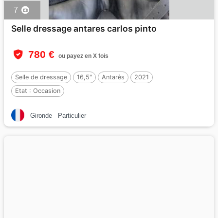
7
Selle dressage antares carlos pinto
780 €
ou payez en X fois
Selle de dressage
16,5"
Antarès
2021
Etat :
Occasion
Gironde
Particulier