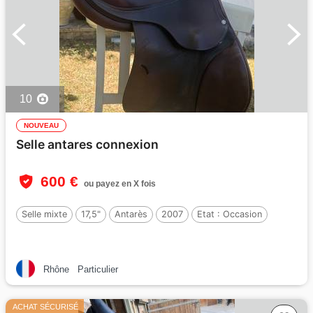
10
NOUVEAU
Selle antares connexion
600 €
ou payez en X fois
Selle mixte
17,5"
Antarès
2007
Etat :
Occasion
Rhône
Particulier
ACHAT SÉCURISÉ