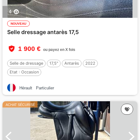
4
NOUVEAU
Selle dressage antarès 17,5
1 900 €
ou payez en X fois
Selle de dressage
17,5"
Antarès
2022
Etat :
Occasion
Hérault
Particulier
ACHAT SÉCURISÉ