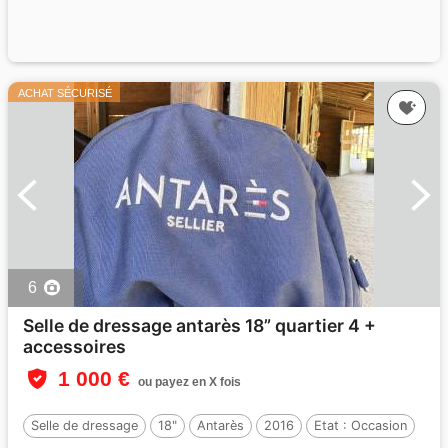
ACHAT SÉCURISÉ
6
Selle de dressage antarès 18” quartier 4 +
accessoires
1 000 €
ou payez en X fois
Selle de dressage
18"
Antarès
2016
Etat :
Occasion