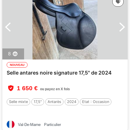
8
NOUVEAU
Selle antares noire signature 17,5" de 2024
1 650 €
ou payez en X fois
Selle mixte
17,5"
Antarès
2024
Etat :
Occasion
Val-De-Marne
Particulier