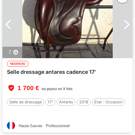
7
NOUVEAU
Selle dressage antares cadence 17'
1 700 €
ou payez en X fois
Selle de dressage
17"
Antarès
2018
Etat :
Occasion
Haute-Savoie
Professionnel