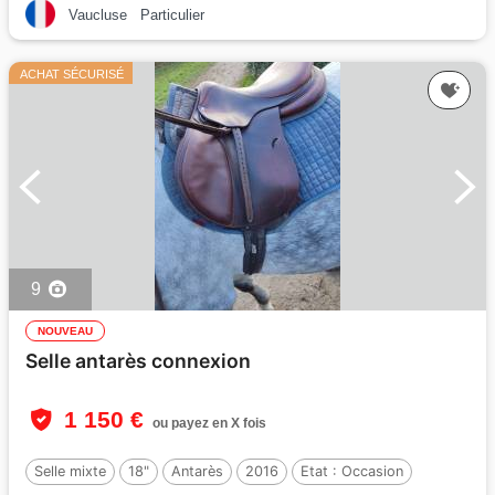
Vaucluse
Particulier
ACHAT SÉCURISÉ
9
NOUVEAU
Selle antarès connexion
1 150 €
ou payez en X fois
Selle mixte
18"
Antarès
2016
Etat :
Occasion