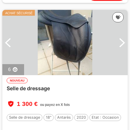
ACHAT SÉCURISÉ
6
NOUVEAU
Selle de dressage
1 300 €
ou payez en X fois
Selle de dressage
18"
Antarès
2020
Etat :
Occasion