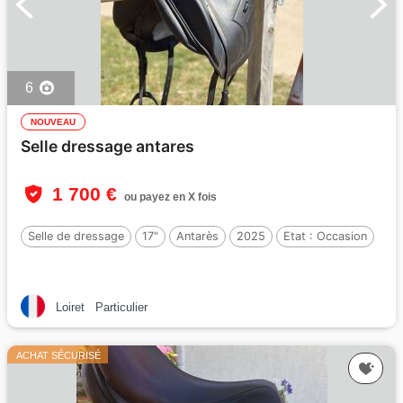
6
NOUVEAU
Selle dressage antares
1 700 €
ou payez en X fois
Selle de dressage
17"
Antarès
2025
Etat :
Occasion
Loiret
Particulier
ACHAT SÉCURISÉ