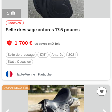
5
NOUVEAU
Selle dressage antares 17.5 pouces
1 700 €
ou payez en X fois
Selle de dressage
17,5"
Antarès
2021
Etat :
Occasion
Haute-Vienne
Particulier
ACHAT SÉCURISÉ