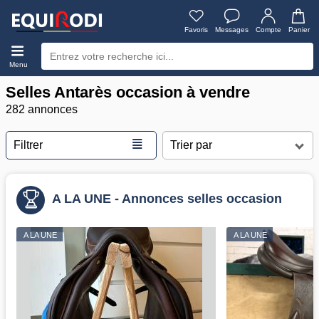
Favoris
Messages
Compte
Panier
Menu
Selles Antarès occasion à vendre
282 annonces
≣
Filtrer
A LA UNE - Annonces selles occasion
A LA UNE
A LA UNE