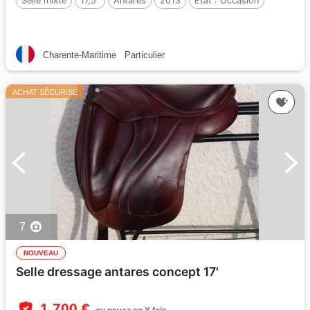
Selle mixte
17,5"
Antarès
2013
Etat :
Occasion
Charente-Maritime
Particulier
ACHAT SÉCURISÉ
7
NOUVEAU
Selle dressage antares concept 17'
1 700 €