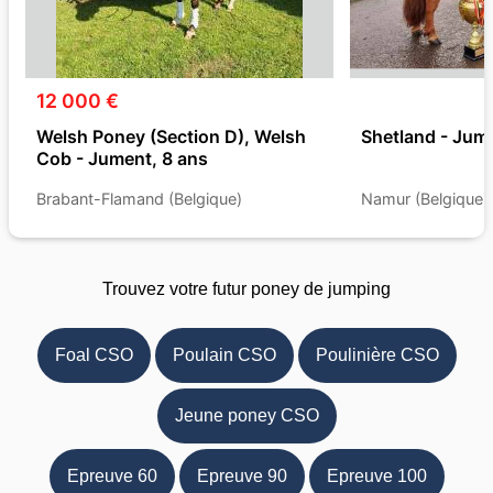
12 000 €
Welsh Poney (Section D), Welsh
Shetland - Jume
Cob - Jument, 8 ans
Brabant-Flamand (Belgique)
Namur (Belgique)
Trouvez votre futur poney de jumping
Foal CSO
Poulain CSO
Poulinière CSO
Jeune poney CSO
Epreuve 60
Epreuve 90
Epreuve 100