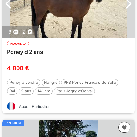
6
2
NOUVEAU
Poney d 2 ans
4 800 €
Poney à vendre
Hongre
PFS Poney Français de Selle
Bai
2 ans
141 cm
Par :
Jogry d’Odival
Aube
Particulier
PREMIUM