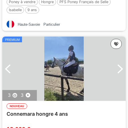
Poney à vendre
Hongre
PFS Poney Français de Selle
Isabelle
9 ans
Haute-Savoie
Particulier
PREMIUM
3
3
NOUVEAU
Connemara hongre 4 ans