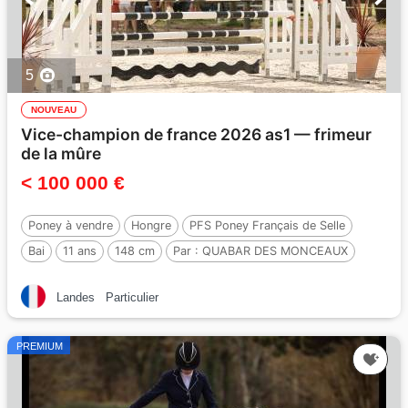
5
NOUVEAU
Vice-champion de france 2026 as1 — frimeur
de la mûre
< 100 000 €
Poney à vendre
Hongre
PFS Poney Français de Selle
Bai
11 ans
148 cm
Par :
QUABAR DES MONCEAUX
Landes
Particulier
PREMIUM