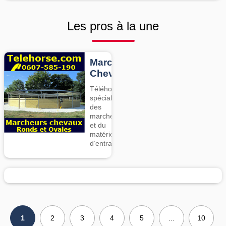
Les pros à la une
Marcheurs
Chevaux
Téléhorse,
spécialiste
des
marcheurs
et du
matériel
d’entrainement
1
2
3
4
5
...
10