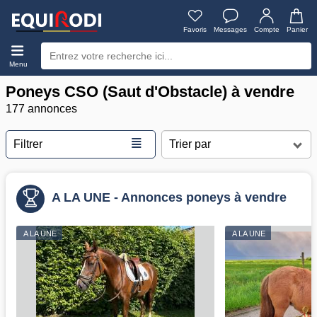
Favoris
Messages
Compte
Panier
Menu
Poneys CSO (Saut d'Obstacle) à vendre
177 annonces
≣
Filtrer
A LA UNE - Annonces poneys à vendre
A LA UNE
A LA UNE