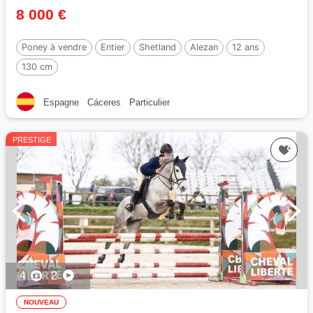
8 000 €
Poney à vendre
Entier
Shetland
Alezan
12 ans
130 cm
Espagne
Cáceres
Particulier
PRESTIGE
4
2
NOUVEAU