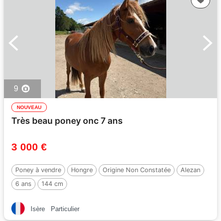
9
NOUVEAU
Très beau poney onc 7 ans
3 000 €
Poney à vendre
Hongre
Origine Non Constatée
Alezan
6 ans
144 cm
Isère
Particulier