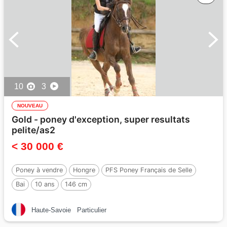
10
3
NOUVEAU
Gold - poney d'exception, super resultats
pelite/as2
< 30 000 €
Poney à vendre
Hongre
PFS Poney Français de Selle
Bai
10 ans
146 cm
Par :
REQUIEM EN LOU MINEUR, PFS
Haute-Savoie
Particulier