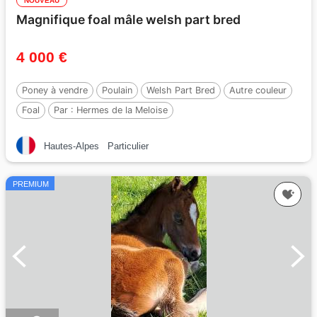
NOUVEAU
Magnifique foal mâle welsh part bred
4 000 €
Poney à vendre
Poulain
Welsh Part Bred
Autre couleur
Foal
Par :
Hermes de la Meloise
Hautes-Alpes
Particulier
PREMIUM