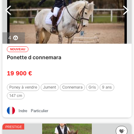
4
NOUVEAU
Ponette d connemara
19 900 €
Poney à vendre
Jument
Connemara
Gris
9 ans
147 cm
Indre
Particulier
PRESTIGE