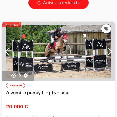
Activez la recherche
PRESTIGE
5
2
NOUVEAU
A vendre poney b - pfs - cso
20 000 €