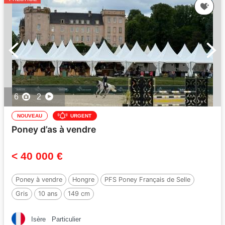
6
2
NOUVEAU
URGENT
Poney d’as à vendre
< 40 000 €
Poney à vendre
Hongre
PFS Poney Français de Selle
Gris
10 ans
149 cm
Isère
Particulier