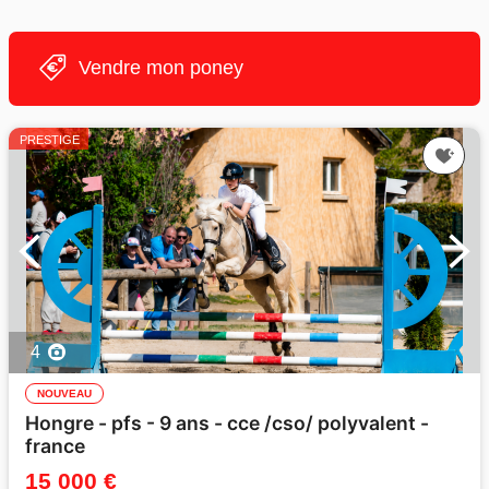
Vendre mon poney
PRESTIGE
4
NOUVEAU
Hongre - pfs - 9 ans - cce /cso/ polyvalent -
france
15 000 €