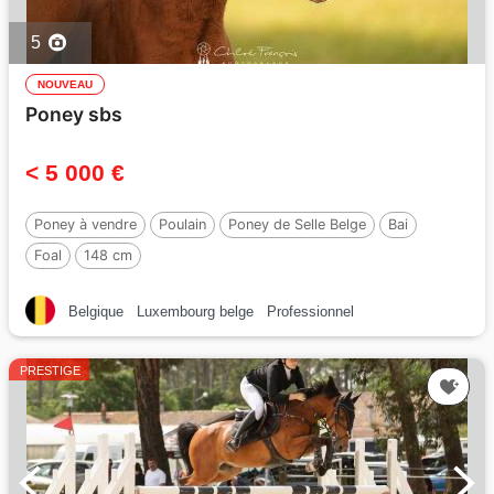
5
NOUVEAU
Poney sbs
< 5 000 €
Poney à vendre
Poulain
Poney de Selle Belge
Bai
Foal
148 cm
Belgique
Luxembourg belge
Professionnel
PRESTIGE