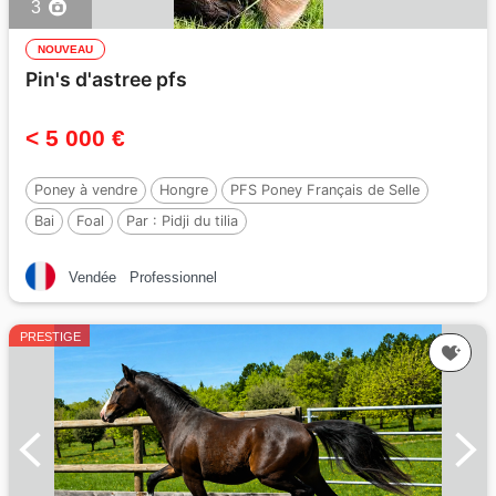
3
NOUVEAU
Pin's d'astree pfs
< 5 000 €
Poney à vendre
Hongre
PFS Poney Français de Selle
Bai
Foal
Par :
Pidji du tilia
Vendée
Professionnel
PRESTIGE