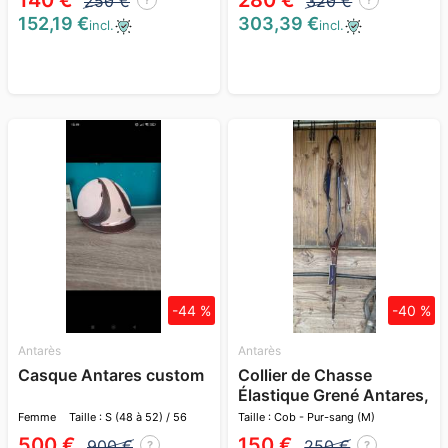
140 €
280 €
250 €
320 €
152,19 €
303,39 €
incl.
incl.
-44 %
-40 %
Antarès
Antarès
Casque Antares custom
Collier de Chasse
Élastique Grené Antares,
3 points taille full
Femme
Taille : S (48 à 52) / 56
Taille : Cob - Pur-sang (M)
500 €
150 €
900 €
250 €
?
?