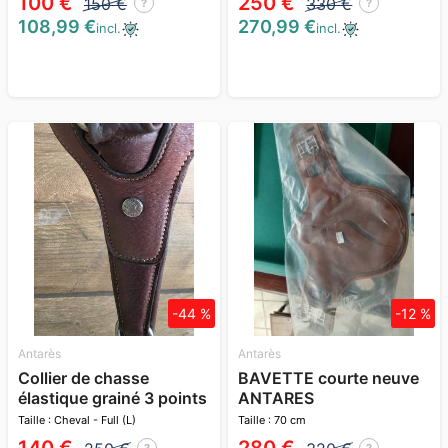
100 €
250 €
150 €
330 €
?
?
108,99 €
270,99 €
incl.
incl.
-44 %
-12 %
Antarès
Antarès
Collier de chasse
BAVETTE courte neuve
élastique grainé 3 points
ANTARES
Antarès
Taille : Cheval - Full (L)
Taille : 70 cm
?
?