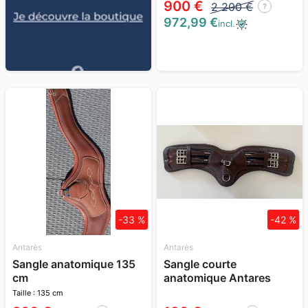
900 €
2 200 €
?
972,99 €
incl.
-33 %
-42 %
Antarès
Antarès
Sangle anatomique 135
Sangle courte
cm
anatomique Antares
Taille : 135 cm