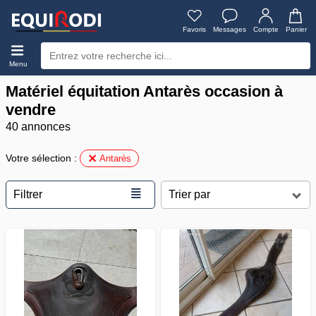
Favoris
Messages
Compte
Panier
Menu
Matériel équitation Antarès occasion à
vendre
40 annonces
Votre sélection :
Antarès
≣
Filtrer