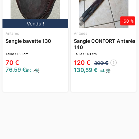
-60 %
Vendu !
Antarès
Antarès
Sangle bavette 130
Sangle CONFORT Antarès
140
Taille : 130 cm
Taille : 140 cm
70 €
120 €
300 €
?
76,59 €
130,59 €
incl.
incl.