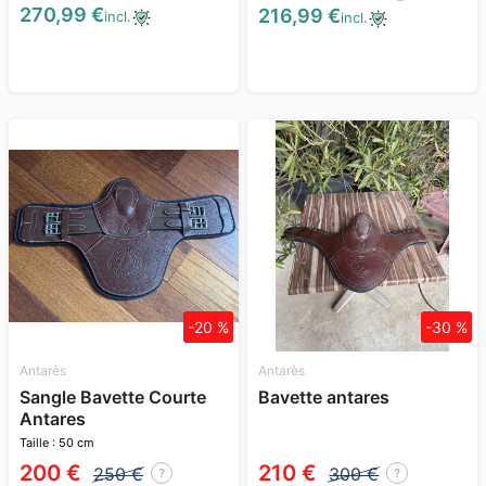
270,99 €
216,99 €
incl.
incl.
-20 %
-30 %
Antarès
Antarès
Sangle Bavette Courte
Bavette antares
Antares
Taille : 50 cm
200 €
210 €
250 €
300 €
?
?