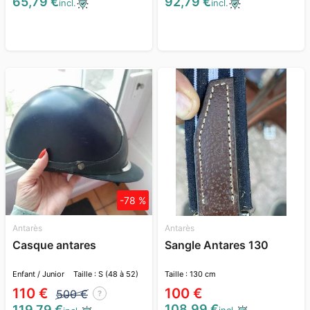
65,79 €
92,79 €
incl.
incl.
-78 %
Antarès
Antarès
Casque antares
Sangle Antares 130
Enfant / Junior
Taille : S (48 à 52)
Taille : 130 cm
110 €
100 €
500 €
?
108,99 €
119,79 €