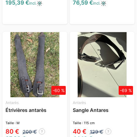
195,39 €
76,59 €
incl.
incl.
-60 %
-69 %
Antarès
Antarès
Étrivières antarès
Sangle Antares
Taille : M
Taille : 115 cm
80 €
40 €
200 €
129 €
?
?