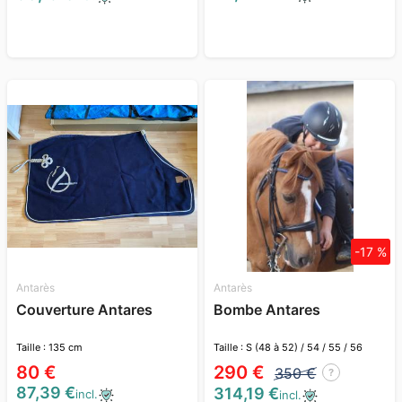
-17 %
Antarès
Antarès
Couverture Antares
Bombe Antares
Taille : 135 cm
Taille : S (48 à 52) / 54 / 55 / 56
80 €
290 €
350 €
?
87,39 €
314,19 €
incl.
incl.