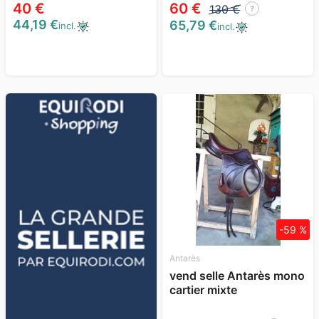
40 €
60 €
130 €
?
44,19 €
65,79 €
incl.
incl.
-59 %
Antarès
vend selle Antarès mono
cartier mixte