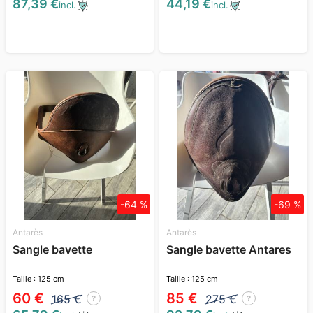
87,39 €
44,19 €
incl.
incl.
-64 %
-69 %
Antarès
Antarès
Sangle bavette
Sangle bavette Antares
Taille : 125 cm
Taille : 125 cm
60 €
85 €
165 €
275 €
?
?