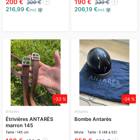
200 €
190 €
300 €
330 €
?
?
216,99 €
206,19 €
incl.
incl.
-33 %
-24 %
Antarès
Antarès
Étrivières ANTARÈS
Bombe Antarès
marron 145
Taille : 145 cm
Mixte
Taille : S (48 à 52)