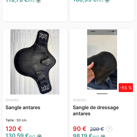
incl.
incl.
-55 %
Antarès
Antarès
Sangle antares
Sangle de dressage
antares
Taille : 50 cm
120 €
90 €
200 €
?
130,59 €
98,19 €
incl.
incl.