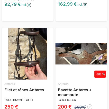
162,99 €
92,79 €
incl.
incl.
-60 %
Antarès
Antarès
Filet et rênes Antares
Bavette Antares +
moumoute
Taille : Cheval - Full (L)
Taille : 145 cm
250 €
200 €
500 €
?