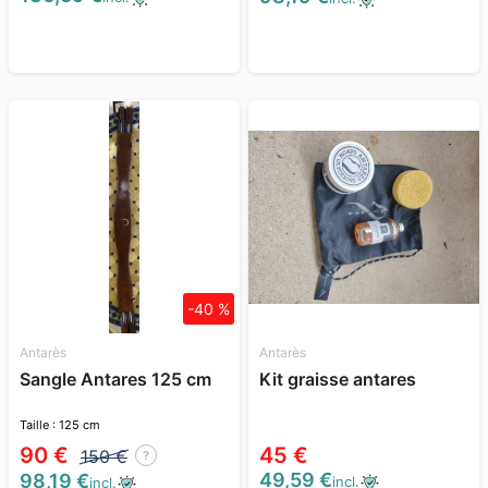
-40 %
Antarès
Antarès
Sangle Antares 125 cm
Kit graisse antares
Taille : 125 cm
90 €
45 €
150 €
?
49,59 €
98,19 €
incl.
incl.