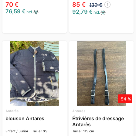
70 €
85 €
130 €
?
76,59 €
92,79 €
incl.
incl.
-54 %
Antarès
Antarès
blouson Antares
Étrivières de dressage
Antarès
Enfant / Junior
Taille : XS
Taille : 115 cm