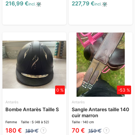
216,99 €
227,79 €
incl.
incl.
0 %
-53 %
Antarès
Antarès
Bombe Antarès Taille S
Sangle Antares taille 140
cuir marron
Femme
Taille : S (48 à 52)
Taille : 140 cm
180 €
70 €
180 €
150 €
?
?