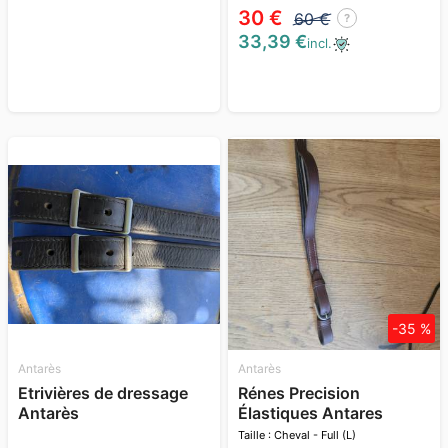
30 €
60 €
?
33,39 €
incl.
-35 %
Antarès
Antarès
Etrivières de dressage
Rénes Precision
Antarès
Élastiques Antares
Taille : Cheval - Full (L)