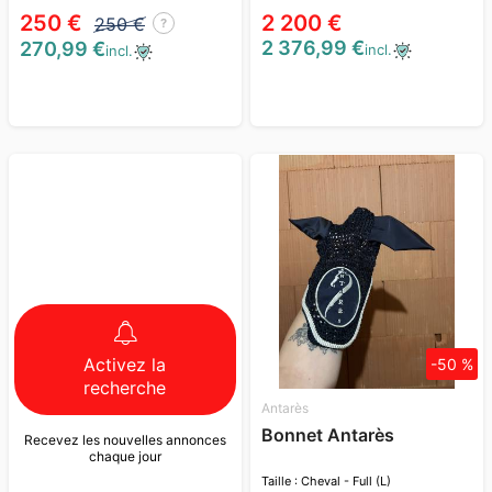
250 €
2 200 €
250 €
?
2 376,99 €
270,99 €
incl.
incl.
Activez la
-50 %
recherche
Antarès
Bonnet Antarès
Recevez les nouvelles annonces
chaque jour
Taille : Cheval - Full (L)