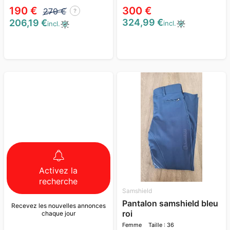
190 €
300 €
270 €
?
324,99 €
206,19 €
incl.
incl.
Activez la
recherche
Samshield
Pantalon samshield bleu
Recevez les nouvelles annonces
roi
chaque jour
Femme
Taille : 36