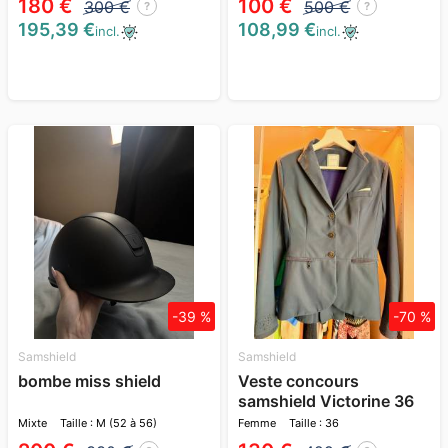
180 €
100 €
300 €
500 €
?
?
195,39 €
108,99 €
incl.
incl.
-39 %
-70 %
Samshield
Samshield
bombe miss shield
Veste concours
samshield Victorine 36
bleu marine
Mixte
Taille : M (52 à 56)
Femme
Taille : 36