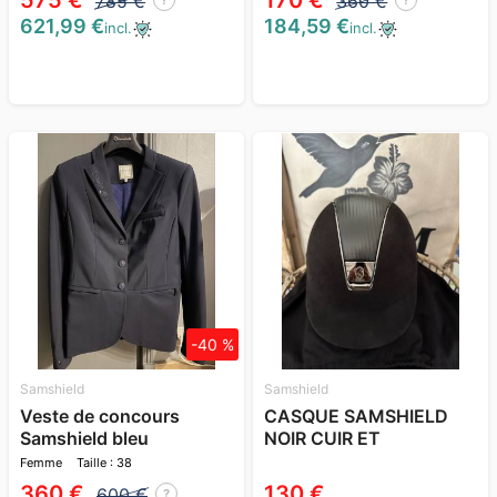
575 €
170 €
785 €
360 €
621,99 €
184,59 €
incl.
incl.
-40 %
Samshield
Samshield
Veste de concours
CASQUE SAMSHIELD
Samshield bleu
NOIR CUIR ET
ALCANTARA
Femme
Taille : 38
360 €
130 €
600 €
?