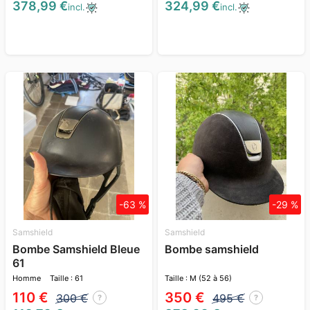
378,99 €
324,99 €
incl.
incl.
-63 %
-29 %
Samshield
Samshield
Bombe Samshield Bleue
Bombe samshield
61
Homme
Taille : 61
Taille : M (52 à 56)
110 €
350 €
300 €
495 €
?
?