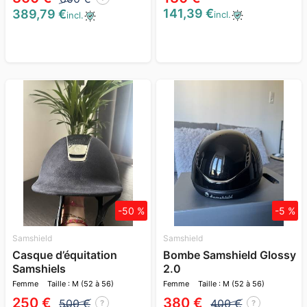
141,39 €
389,79 €
incl.
incl.
-50 %
-5 %
Samshield
Samshield
Casque d’équitation
Bombe Samshield Glossy
Samshiels
2.0
Femme
Taille : M (52 à 56)
Femme
Taille : M (52 à 56)
250 €
380 €
500 €
400 €
?
?