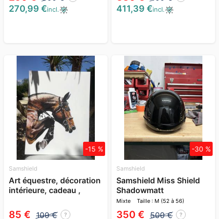
270,99 €
411,39 €
incl.
incl.
-15 %
-30 %
Samshield
Samshield
Art équestre, décoration
Samshield Miss Shield
intérieure, cadeau ,
Shadowmatt
galerie
Mixte
Taille : M (52 à 56)
85 €
350 €
100 €
500 €
?
?