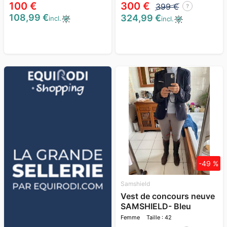
100 €
300 €
399 €
?
108,99 €
324,99 €
incl.
incl.
-49 %
Samshield
Vest de concours neuve
SAMSHIELD- Bleu
marine-
Femme
Taille : 42