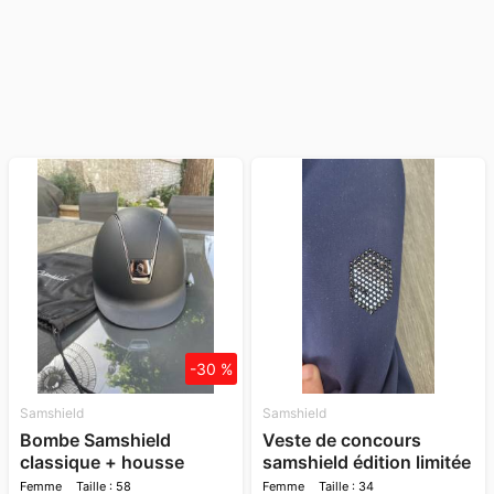
-30 %
Samshield
Samshield
Bombe Samshield
Veste de concours
classique + housse
samshield édition limitée
34
Femme
Taille : 58
Femme
Taille : 34