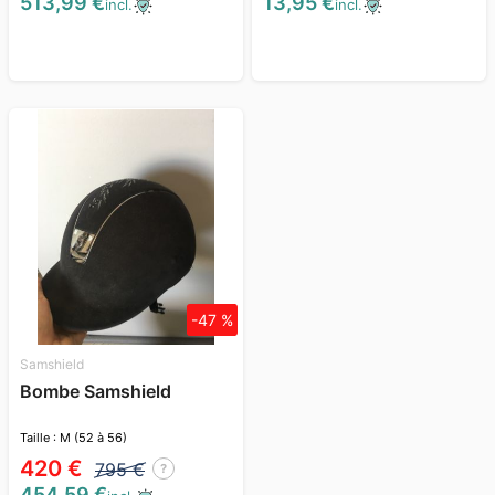
513,99 €
13,95 €
incl.
incl.
-47 %
Samshield
Bombe Samshield
Taille : M (52 à 56)
420 €
795 €
?
454,59 €