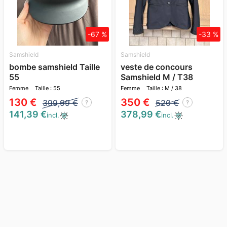
-67 %
-33 %
Samshield
Samshield
bombe samshield Taille
veste de concours
55
Samshield M / T38
Femme
Taille : 55
Femme
Taille : M / 38
130 €
350 €
399,99 €
520 €
?
?
141,39 €
378,99 €
incl.
incl.