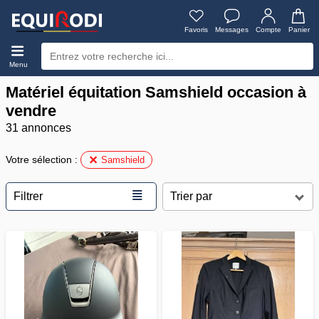
Favoris
Messages
Compte
Panier
Menu
Matériel équitation Samshield occasion à
vendre
31 annonces
Votre sélection :
Samshield
≣
Filtrer