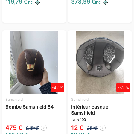
119,79 €
378,99 €
incl.
incl.
-42 %
-52 %
Samshield
Samshield
Bombe Samshield 54
Intérieur casque
Samshield
Taille : 53
475 €
12 €
815 €
25 €
?
?