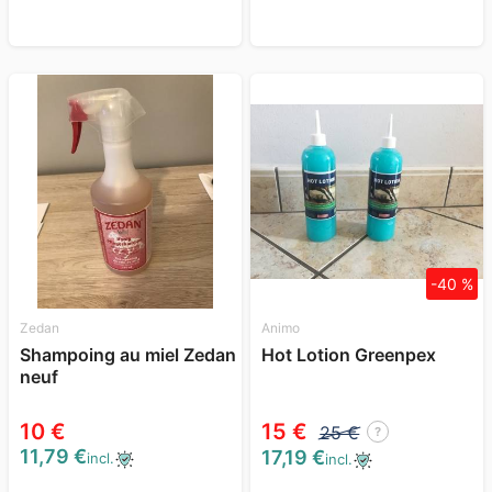
-40 %
Zedan
Animo
Shampoing au miel Zedan
Hot Lotion Greenpex
neuf
10 €
15 €
25 €
?
11,79 €
17,19 €
incl.
incl.