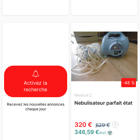
Activez la
-48 %
recherche
Medical Z
Nebulisateur parfait état
Recevez les nouvelles annonces
chaque jour
320 €
620 €
?
346,59 €
incl.