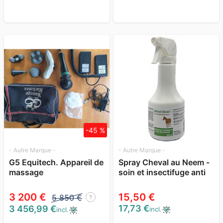
-45 %
- Autre Marque -
- Autre Marque -
G5 Equitech. Appareil de
Spray Cheval au Neem -
massage
soin et insectifuge anti
mouche
3 200 €
15,50 €
5 850 €
?
17,73 €
3 456,99 €
incl.
incl.