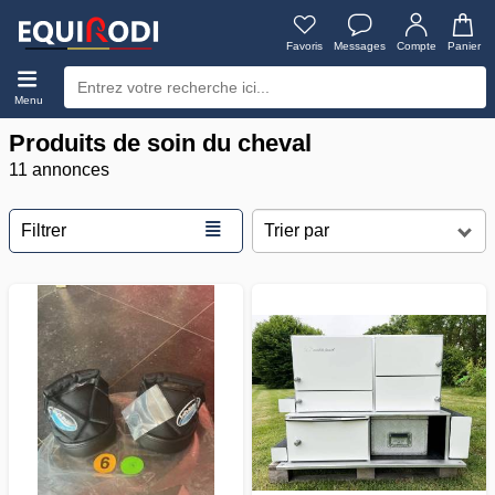
Favoris
Messages
Compte
Panier
Menu
Produits de soin du cheval
11 annonces
≣
Filtrer