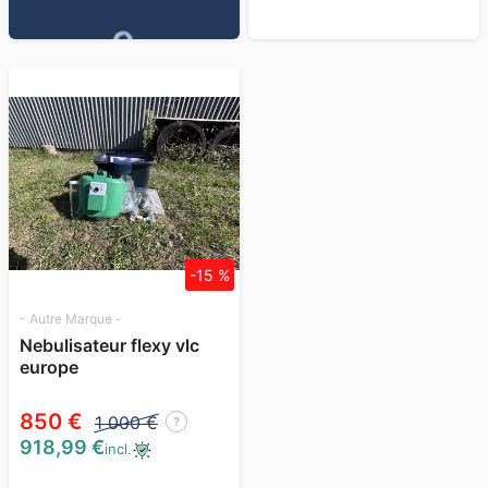
-15 %
- Autre Marque -
Nebulisateur flexy vlc
europe
850 €
1 000 €
?
918,99 €
incl.