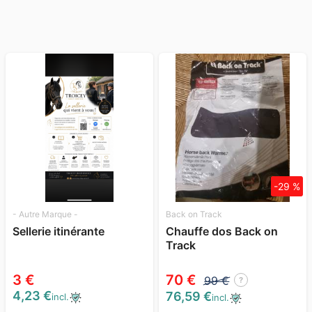
-29 %
- Autre Marque -
Back on Track
Sellerie itinérante
Chauffe dos Back on
Track
3 €
70 €
99 €
?
4,23 €
76,59 €
incl.
incl.