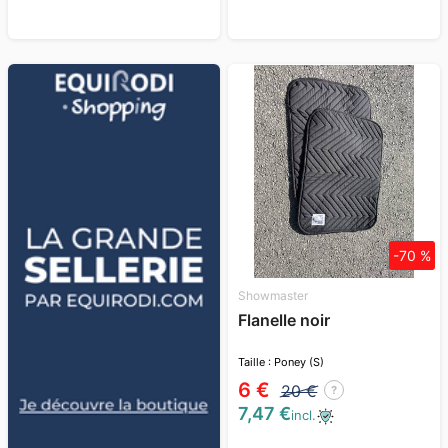
-70 %
Showmaster
Flanelle noir
Taille : Poney (S)
6 €
20 €
?
7,47 €
incl.