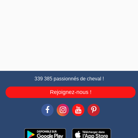
339 385 passionnés de cheval !
Rejoignez-nous !