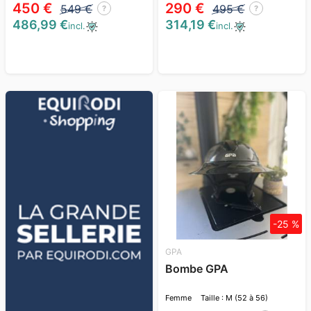
450 €
290 €
549 €
495 €
?
?
486,99 €
314,19 €
incl.
incl.
-25 %
GPA
Bombe GPA
Femme
Taille : M (52 à 56)