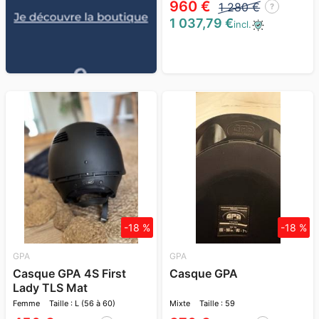
960 €
1 280 €
?
1 037,79 €
incl.
-18 %
-18 %
GPA
GPA
Casque GPA 4S First
Casque GPA
Lady TLS Mat
Femme
Taille : L (56 à 60)
Mixte
Taille : 59