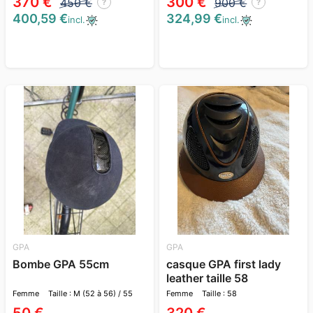
370 €
300 €
450 €
900 €
?
?
400,59 €
324,99 €
incl.
incl.
GPA
GPA
Bombe GPA 55cm
casque GPA first lady
leather taille 58
Femme
Taille : M (52 à 56) / 55
Femme
Taille : 58