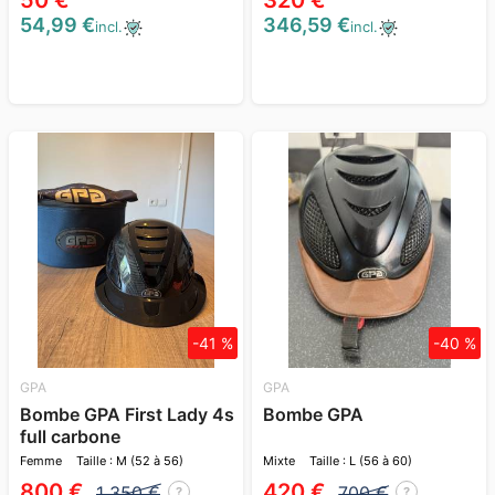
50 €
320 €
54,99 €
346,59 €
incl.
incl.
-41 %
-40 %
GPA
GPA
Bombe GPA First Lady 4s
Bombe GPA
full carbone
Femme
Taille : M (52 à 56)
Mixte
Taille : L (56 à 60)
800 €
420 €
1 350 €
700 €
?
?