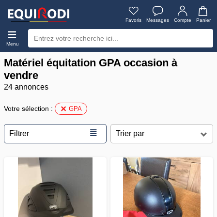
Favoris
Messages
Compte
Panier
Menu
Matériel équitation GPA occasion à
vendre
24 annonces
Votre sélection :
GPA
≣
Filtrer