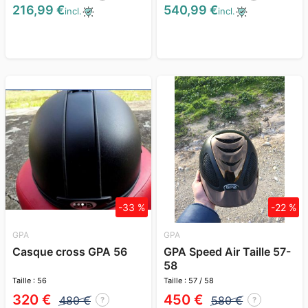
216,99 €
540,99 €
incl.
incl.
-33 %
-22 %
GPA
GPA
Casque cross GPA 56
GPA Speed Air Taille 57-
58
Taille : 56
Taille : 57 / 58
320 €
450 €
480 €
580 €
?
?