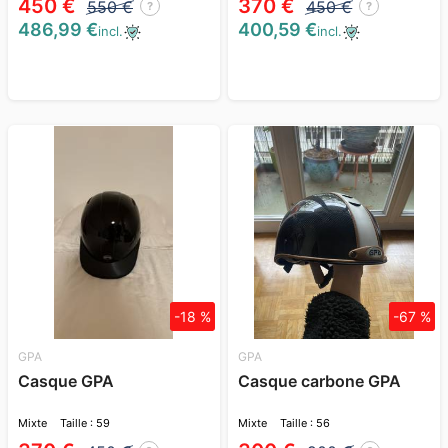
450 €
370 €
550 €
450 €
?
?
486,99 €
400,59 €
incl.
incl.
-18 %
-67 %
GPA
GPA
Casque GPA
Casque carbone GPA
Mixte
Taille : 59
Mixte
Taille : 56