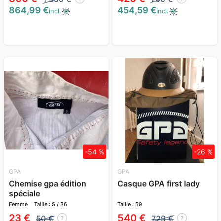
864,99 €
454,59 €
incl.
incl.
-54 %
-26 %
GPA
GPA
Chemise gpa édition
Casque GPA first lady
spéciale
Femme
Taille : S / 36
Taille : 59
23 €
540 €
50 €
729 €
?
?