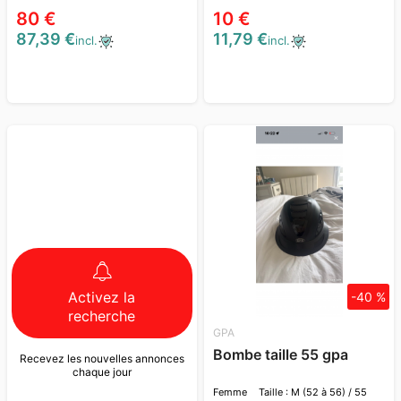
80 €
10 €
87,39 €
11,79 €
incl.
incl.
Activez la
-40 %
recherche
GPA
Bombe taille 55 gpa
Recevez les nouvelles annonces
chaque jour
Femme
Taille : M (52 à 56) / 55