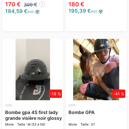
170 €
180 €
300 €
?
195,39 €
184,59 €
incl.
incl.
-18 %
-41 %
GPA
GPA
Bombe gpa 4S first lady
Bombe GPA
grande visière noir glossy
Mixte
Taille : M (52 à 56)
Mixte
Taille : 57