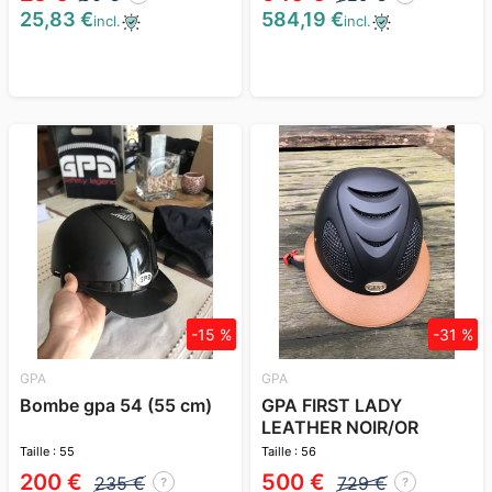
25,83 €
584,19 €
incl.
incl.
-15 %
-31 %
GPA
GPA
Bombe gpa 54 (55 cm)
GPA FIRST LADY
LEATHER NOIR/OR
Taille : 55
Taille : 56
200 €
500 €
235 €
729 €
?
?