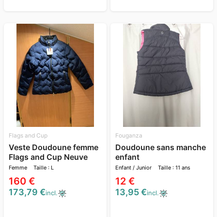
Flags and Cup
Fouganza
Veste Doudoune femme
Doudoune sans manche
Flags and Cup Neuve
enfant
Femme
Taille : L
Enfant / Junior
Taille : 11 ans
160 €
12 €
173,79 €
13,95 €
incl.
incl.