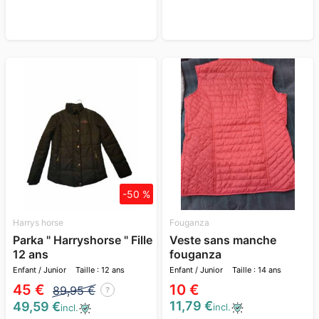
-50 %
Harrys horse
Fouganza
Parka " Harryshorse " Fille
Veste sans manche
12 ans
fouganza
Enfant / Junior
Taille : 12 ans
Enfant / Junior
Taille : 14 ans
45 €
10 €
89,95 €
?
11,79 €
49,59 €
incl.
incl.