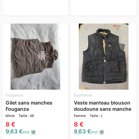
Fouganza
Equithème
Gilet sans manches
Veste manteau blouson
Fouganza
doudoune sans manche
chaude hiver
Mixte
Taille : 46
Femme
Taille : L
8 €
8 €
9,63 €
9,63 €
incl.
incl.