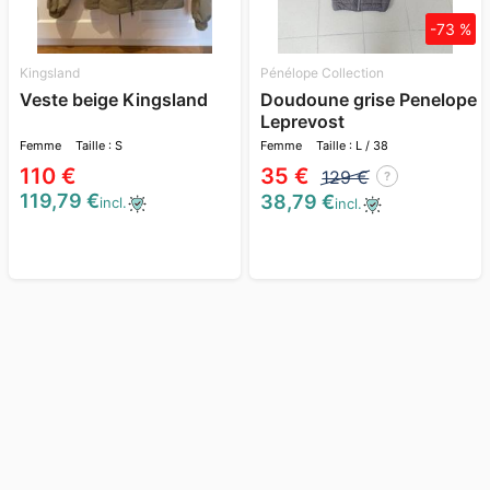
-73 %
Kingsland
Pénélope Collection
Veste beige Kingsland
Doudoune grise Penelope
Leprevost
Femme
Taille : S
Femme
Taille : L / 38
110 €
35 €
129 €
?
119,79 €
38,79 €
incl.
incl.