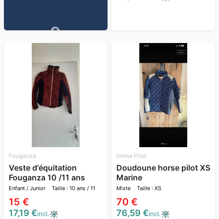
Fouganza
Horse Pilot
Veste d'équitation
Doudoune horse pilot XS
Fouganza 10 /11 ans
Marine
Enfant / Junior
Taille : 10 ans / 11
Mixte
Taille : XS
ans
15 €
70 €
17,19 €
76,59 €
incl.
incl.