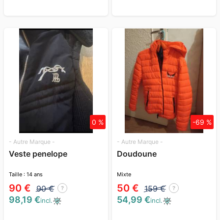
0 %
-69 %
- Autre Marque -
- Autre Marque -
Veste penelope
Doudoune
Taille : 14 ans
Mixte
90 €
50 €
90 €
159 €
?
?
98,19 €
54,99 €
incl.
incl.