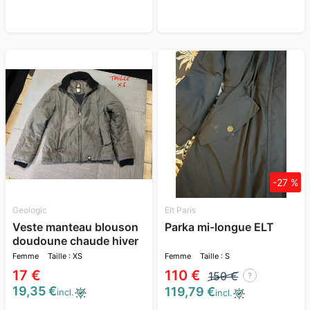
-27 %
Geologic
Elt Paris
Veste manteau blouson
Parka mi-longue ELT
doudoune chaude hiver
Femme
Taille : XS
Femme
Taille : S
17 €
110 €
150 €
?
19,35 €
119,79 €
incl.
incl.