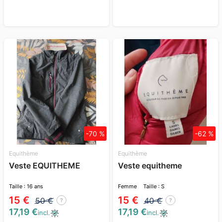
-70 %
-62 %
Equithème
Equithème
Veste EQUITHEME
Veste equitheme
Taille : 16 ans
Femme
Taille : S
15 €
15 €
50 €
40 €
?
?
17,19 €
17,19 €
incl.
incl.