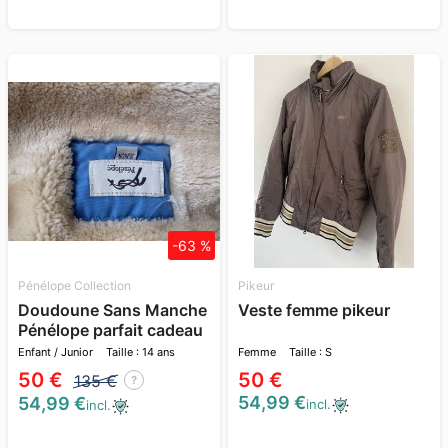
-63 %
Pénélope Collection
Pikeur
Doudoune Sans Manche
Veste femme pikeur
Pénélope parfait cadeau
de Noël ?
Enfant / Junior
Taille : 14 ans
Femme
Taille : S
50 €
50 €
135 €
?
54,99 €
54,99 €
incl.
incl.