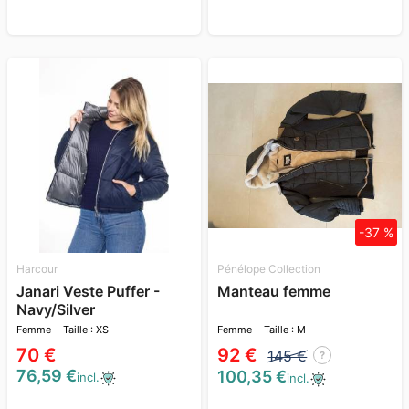
-37 %
Harcour
Pénélope Collection
Janari Veste Puffer -
Manteau femme
Navy/Silver
Femme
Taille : XS
Femme
Taille : M
70 €
92 €
145 €
?
76,59 €
100,35 €
incl.
incl.