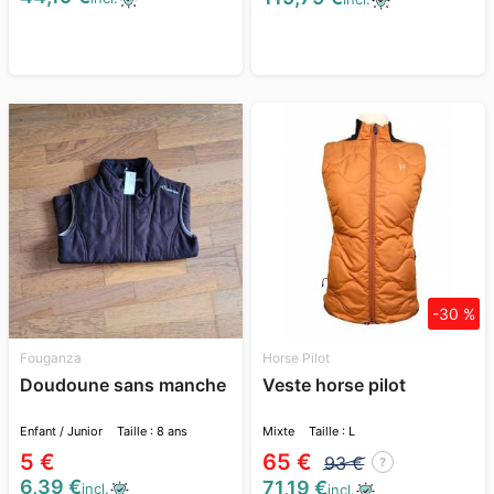
-30 %
Fouganza
Horse Pilot
Doudoune sans manche
Veste horse pilot
Enfant / Junior
Taille : 8 ans
Mixte
Taille : L
5 €
65 €
93 €
?
6,39 €
71,19 €
incl.
incl.