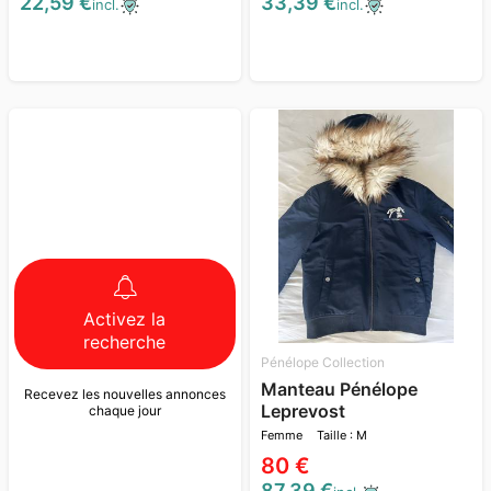
22,59 €
33,39 €
incl.
incl.
Activez la
recherche
Pénélope Collection
Manteau Pénélope
Recevez les nouvelles annonces
Leprevost
chaque jour
Femme
Taille : M
80 €
87,39 €