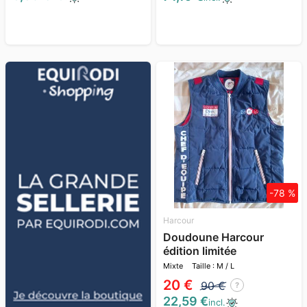
-78 %
Harcour
Doudoune Harcour
édition limitée
Mixte
Taille : M / L
20 €
90 €
?
22,59 €
incl.