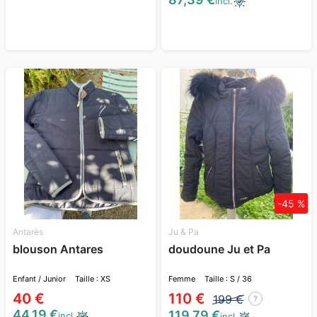
incl.
-45 %
Antarès
Ju & Pa
blouson Antares
doudoune Ju et Pa
Enfant / Junior
Taille : XS
Femme
Taille : S / 36
40 €
110 €
199 €
?
44,19 €
119,79 €
incl.
incl.