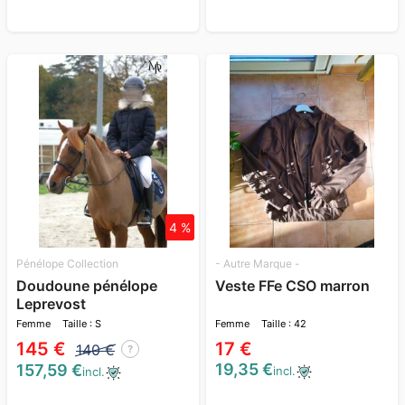
4 %
Pénélope Collection
- Autre Marque -
Doudoune pénélope
Veste FFe CSO marron
Leprevost
Femme
Taille : S
Femme
Taille : 42
145 €
17 €
140 €
?
19,35 €
157,59 €
incl.
incl.