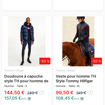
-50 %
-50 %
Tommy Hilfiger
Tommy Hilfiger
Doudoune à capuche
Veste pour homme TH
style TH pour homme de
Style Tommy Hilfiger
Tommy Hilfige
Equestrian
Homme
Taille : S
Homme
Taille : XL
144,50 €
99,50 €
289 €
199 €
?
?
157,05 €
108,45 €
incl.
incl.