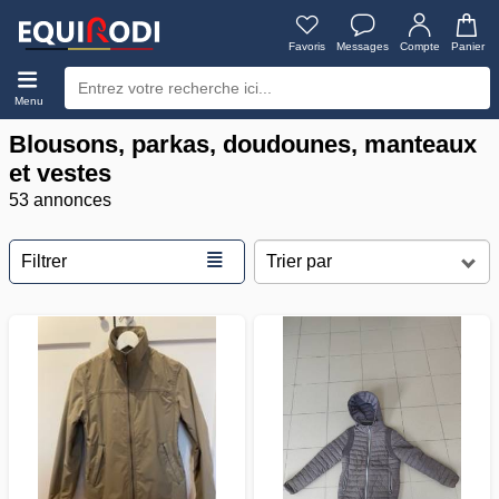
Favoris
Messages
Compte
Panier
Menu
Blousons, parkas, doudounes, manteaux
et vestes
53 annonces
≣
Filtrer