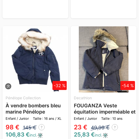
-32 %
-54 %
Pénélope Collection
Decathlon
À vendre bombers bleu
FOUGANZA Veste
marine Pénélope
équitation imperméable et
chaude enfant
Enfant / Junior
Taille : 16 ans / XL
Enfant / Junior
Taille : 10 ans
98 €
23 €
145 €
49,99 €
?
?
106,83 €
25,83 €
incl.
incl.