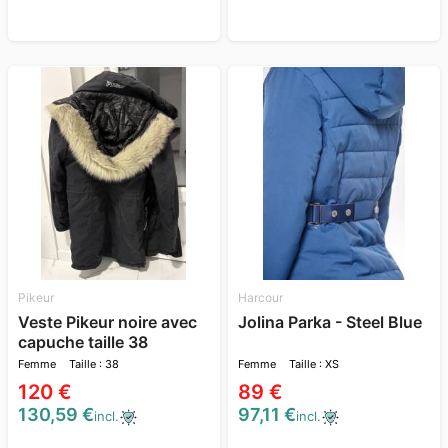
Pikeur
Harcour
Veste Pikeur noire avec
Jolina Parka - Steel Blue
capuche taille 38
Femme
Taille : 38
Femme
Taille : XS
120 €
89 €
130,59 €
97,11 €
incl.
incl.