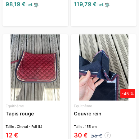
98,19 €
119,79 €
incl.
incl.
-45 %
Equithème
Equithème
Tapis rouge
Couvre rein
Taille : Cheval - Full (L)
Taille : 155 cm
12 €
30 €
55 €
?