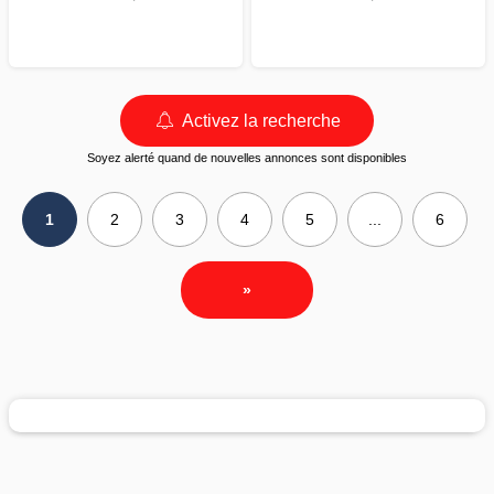
Activez la recherche
Soyez alerté quand de nouvelles annonces sont disponibles
1
2
3
4
5
...
6
»