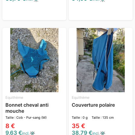
Equithème
Equithème
Bonnet cheval anti
Couverture polaire
mouche
Taille : Cob - Pur-sang (M)
Taille : 0 g
Taille : 135 cm
8 €
35 €
9,63 €
38,79 €
incl.
incl.