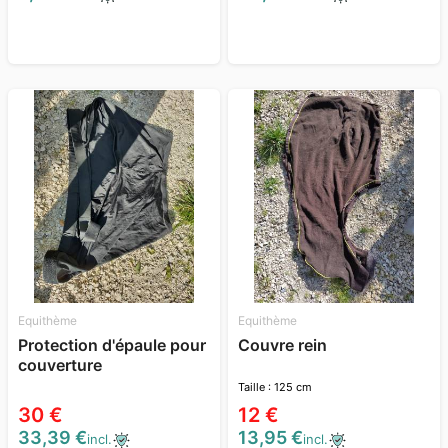
Equithème
Equithème
Protection d'épaule pour
Couvre rein
couverture
Taille : 125 cm
30 €
12 €
33,39 €
13,95 €
incl.
incl.