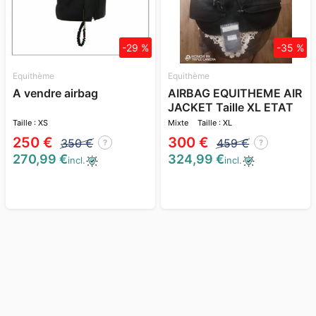
-29 %
-35 %
Equithème
Equithème
A vendre airbag
AIRBAG EQUITHEME AIR
JACKET Taille XL ETAT
NEUF
Taille : XS
Mixte
Taille : XL
250 €
300 €
350 €
459 €
?
?
270,99 €
324,99 €
incl.
incl.