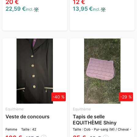
20 €
12 €
22,59 €
13,95 €
incl.
incl.
-40 %
-29 %
Equithème
Equithème
Veste de concours
Tapis de selle
EQUITHÈME Shiny
Femme
Taille : 42
Taille : Cob - Pur-sang (M) / Cheval -
Full (L)