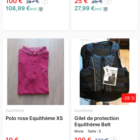
100 €
25 €
167 €
35 €
?
?
108,99 €
27,99 €
incl.
incl.
-28 %
Equithème
Equithème
Polo rose Equithème XS
Gilet de protection
Equithème Belt
Mixte
Taille : S
?