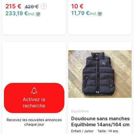
215 €
10 €
420 €
?
11,79 €
233,19 €
incl.
incl.
Activez la
recherche
Equithème
Doudoune sans manches
Recevez les nouvelles annonces
Equithème 14ans/164 cm
chaque jour
Enfant / Junior
Taille : 14 ans