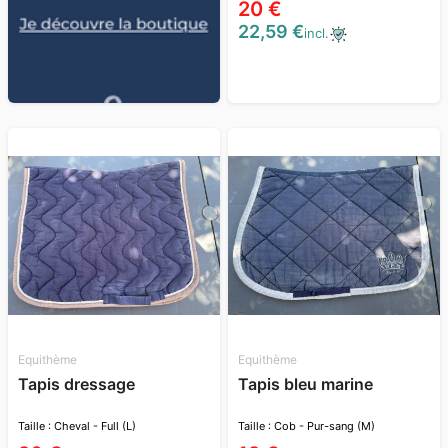
20 €
22,59 €
incl.
Equithème
Equithème
Tapis dressage
Tapis bleu marine
Taille : Cheval - Full (L)
Taille : Cob - Pur-sang (M)