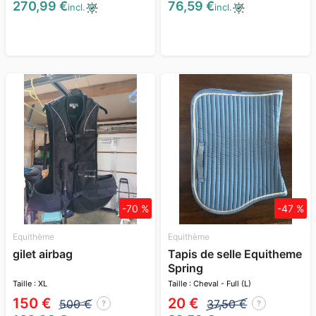
270,99 €
76,59 €
incl.
incl.
-70 %
-47 %
Equithème
Equithème
gilet airbag
Tapis de selle Equitheme
Spring
Taille : XL
Taille : Cheval - Full (L)
150 €
20 €
500 €
37,50 €
?
?