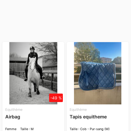
-49 %
Equithème
Equithème
Airbag
Tapis equitheme
Femme
Taille : M
Taille : Cob - Pur-sang (M)