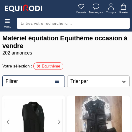
Favoris
Messages
Compte
Panier
Menu
Matériel équitation Equithème occasion à
vendre
202 annonces
Votre sélection :
Equithème
≣
Filtrer