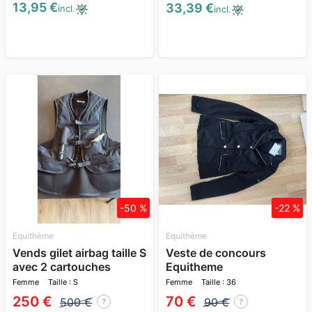
13,95 €
33,39 €
incl.
incl.
-50 %
-22 %
Equithème
Equithème
Vends gilet airbag taille S
Veste de concours
avec 2 cartouches
Equitheme
neuves
Femme
Taille : S
Femme
Taille : 36
250 €
70 €
500 €
90 €
?
?