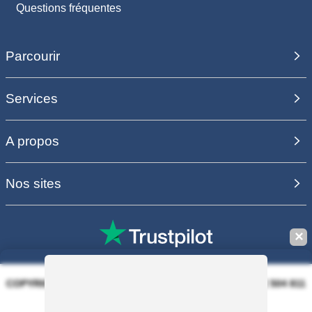
Questions fréquentes
Parcourir
Services
A propos
Nos sites
✕
COPYRIGHT 2006 - 2025 - EQUIRODI SAS - R.C.S. DOLE 504 811
373 - TVA FR00504811373
100% PAIEMENT SÉCURISÉ