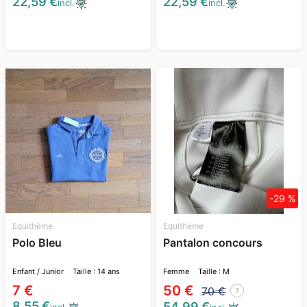
22,59 €
22,59 €
incl.
incl.
-29 %
Equithème
Equithème
Polo Bleu
Pantalon concours
Enfant / Junior
Taille : 14 ans
Femme
Taille : M
7 €
50 €
70 €
?
8,55 €
54,99 €