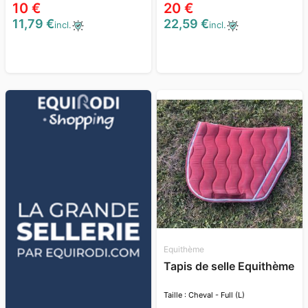
10 €
20 €
11,79 €
22,59 €
incl.
incl.
Equithème
Tapis de selle Equithème
Taille : Cheval - Full (L)