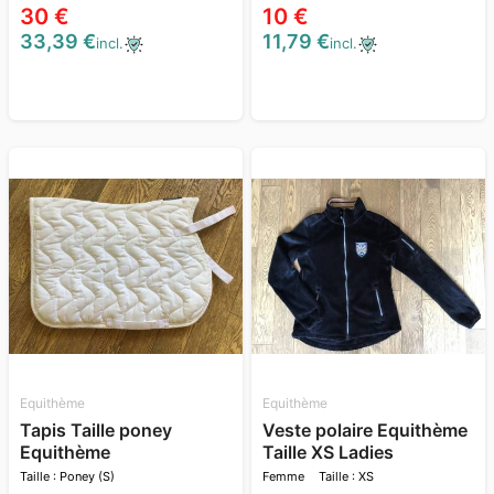
30 €
10 €
33,39 €
11,79 €
incl.
incl.
Equithème
Equithème
Tapis Taille poney
Veste polaire Equithème
Equithème
Taille XS Ladies
Taille : Poney (S)
Femme
Taille : XS