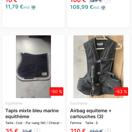
10 €
100 €
139 €
11,79 €
108,99 €
incl.
incl.
-50 %
-53 %
Equithème
Equithème
Tapis mixte bleu marine
Airbag equiteme +
equithème
cartouches (3)
Taille : Cob - Pur-sang (M) / Cheval -
Femme
Taille : S
Full (L)
35 €
210 €
70 €
450 €
?
?