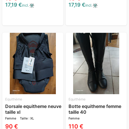
17,19 €
17,19 €
incl.
incl.
Equithème
Equithème
Dorsale equitheme neuve
Botte equitheme femme
taille xl
taille 40
Femme
Taille : XL
Femme
90 €
110 €