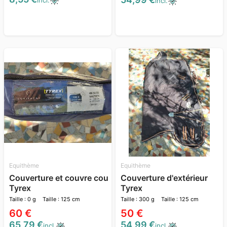
incl.
incl.
Equithème
Equithème
Couverture et couvre cou
Couverture d'extérieur
Tyrex
Tyrex
Taille : 0 g
Taille : 125 cm
Taille : 300 g
Taille : 125 cm
60 €
50 €
65,79 €
54,99 €
incl.
incl.