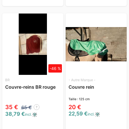
-46 %
BR
- Autre Marque -
Couvre-reins BR rouge
Couvre rein
Taille : 125 cm
35 €
20 €
65 €
?
22,59 €
38,79 €
incl.
incl.