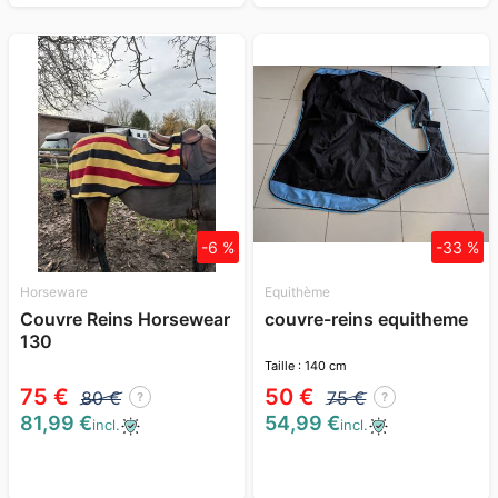
-6 %
-33 %
Horseware
Equithème
Couvre Reins Horsewear
couvre-reins equitheme
130
Taille : 140 cm
75 €
50 €
80 €
75 €
?
?
81,99 €
54,99 €
incl.
incl.