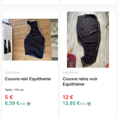
Equithème
Equithème
Couvre rein Equitheme
Couvre reins noir
Equithème
Taille : 115 cm
5 €
12 €
6,39 €
13,95 €
incl.
incl.