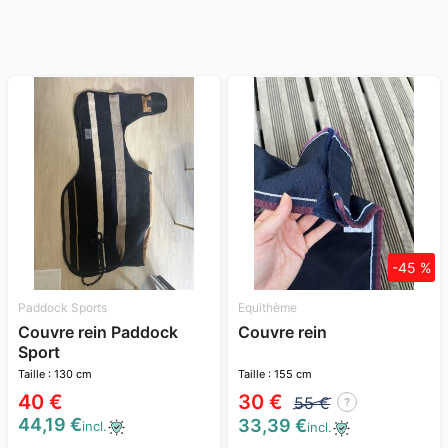
-45 %
Paddock Sports
Equithème
Couvre rein Paddock
Couvre rein
Sport
Taille : 130 cm
Taille : 155 cm
40 €
30 €
55 €
?
44,19 €
33,39 €
incl.
incl.