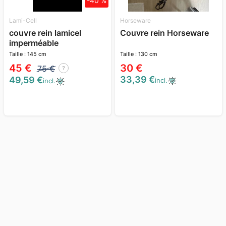
-40 %
Lami-Cell
Horseware
couvre rein lamicel
Couvre rein Horseware
imperméable
Taille : 145 cm
Taille : 130 cm
45 €
30 €
75 €
?
33,39 €
49,59 €
incl.
incl.