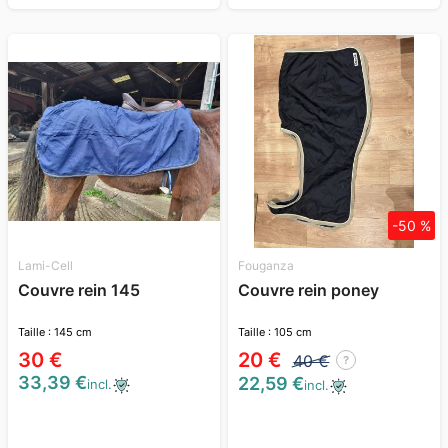
-50 %
Lami-Cell
Fouganza
Couvre rein 145
Couvre rein poney
Taille : 145 cm
Taille : 105 cm
30 €
20 €
40 €
?
33,39 €
22,59 €
incl.
incl.