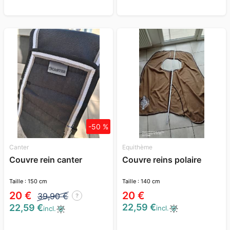
-50 %
Canter
Equithème
Couvre rein canter
Couvre reins polaire
Taille : 150 cm
Taille : 140 cm
20 €
20 €
39,90 €
?
22,59 €
22,59 €
incl.
incl.