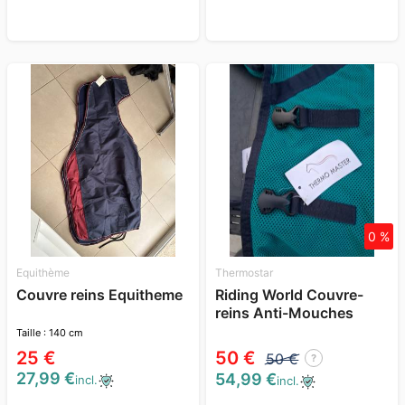
0 %
Equithème
Thermostar
Couvre reins Equitheme
Riding World Couvre-
reins Anti-Mouches
BALADES 135cm
Taille : 140 cm
25 €
50 €
50 €
?
27,99 €
54,99 €
incl.
incl.