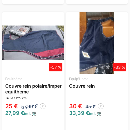
-57 %
-33 %
Equithème
Equip'Horse
Couvre rein polaire/imper
Couvre rein
equitheme
Taille : 125 cm
25 €
30 €
57,99 €
45 €
?
?
27,99 €
33,39 €
incl.
incl.