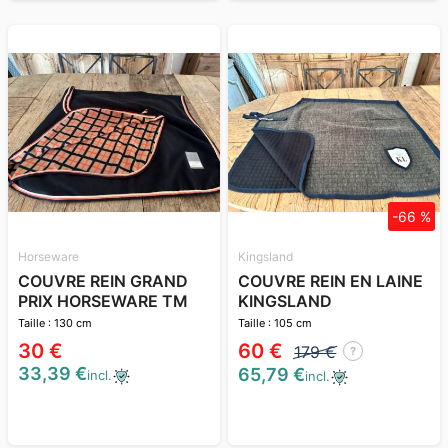
-66 %
Horseware
Kingsland
COUVRE REIN GRAND
COUVRE REIN EN LAINE
PRIX HORSEWARE TM
KINGSLAND
Taille : 130 cm
Taille : 105 cm
30 €
60 €
179 €
?
33,39 €
65,79 €
incl.
incl.