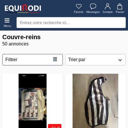
Favoris
Messages
Compte
Panier
Menu
Couvre-reins
50 annonces
≣
Filtrer