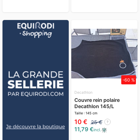
-60 %
Decathlon
Couvre rein polaire
Decathlon 145/L
Taille : 145 cm
10 €
25 €
?
11,79 €
incl.