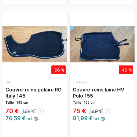
-56 %
-46 %
RG
HV Polo
Couvre-reins polaire RG
Couvre-reins laine HV
Italy 145
Polo 155
Taille : 145 cm
Taille : 155 cm
70 €
75 €
160 €
140 €
?
?
76,59 €
81,99 €
incl.
incl.