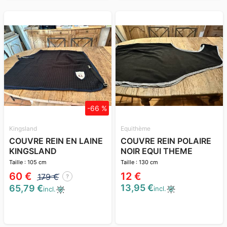
-66 %
Kingsland
Equithème
COUVRE REIN EN LAINE
COUVRE REIN POLAIRE
KINGSLAND
NOIR EQUI THEME
Taille : 105 cm
Taille : 130 cm
60 €
12 €
179 €
?
13,95 €
65,79 €
incl.
incl.