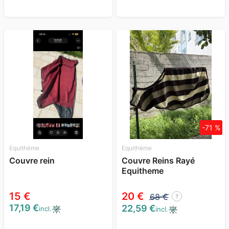
-71 %
Equithème
Equithème
Couvre rein
Couvre Reins Rayé
Equitheme
15 €
20 €
68 €
?
17,19 €
22,59 €
incl.
incl.