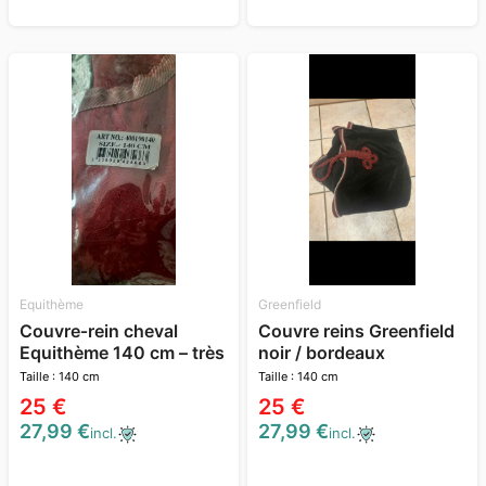
Equithème
Greenfield
Couvre‑rein cheval
Couvre reins Greenfield
Equithème 140 cm – très
noir / bordeaux
bon état
Taille : 140 cm
Taille : 140 cm
25 €
25 €
27,99 €
27,99 €
incl.
incl.