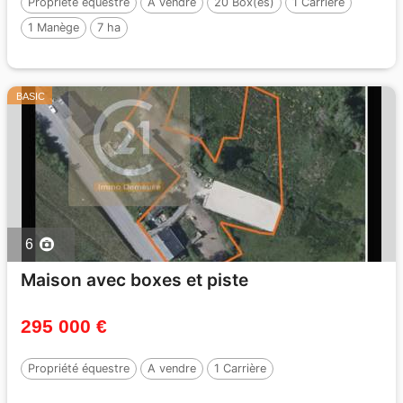
Propriété équestre
A vendre
20 Box(es)
1 Carrière
1 Manège
7 ha
BASIC
6
Maison avec boxes et piste
295 000 €
Propriété équestre
A vendre
1 Carrière