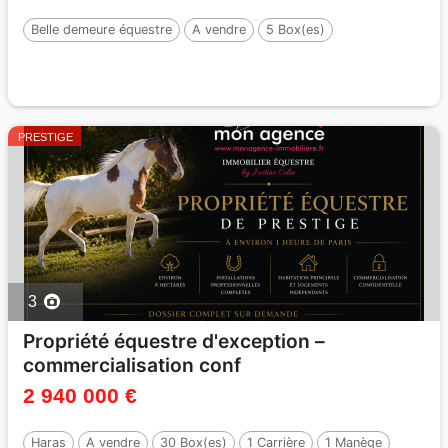
Belle demeure équestre
A vendre
5 Box(es)
PRESTIGE
3
Propriété équestre d'exception –
commercialisation conf
2 940 000 €
Haras
A vendre
30 Box(es)
1 Carrière
1 Manège