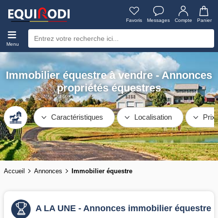
Favoris
Messages
Compte
Panier
Menu
Immobilier équestre à vendre - Annonces
propriétés équestres
Caractéristiques
Localisation
Prix
Accueil
Annonces
Immobilier équestre
A LA UNE - Annonces immobilier équestre