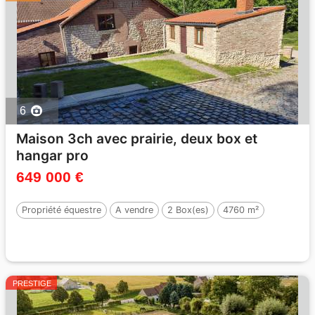
6
Maison 3ch avec prairie, deux box et
hangar pro
649 000 €
Propriété équestre
A vendre
2 Box(es)
4760 m²
PRESTIGE