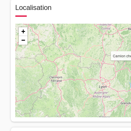
Localisation
+
−
Camion che