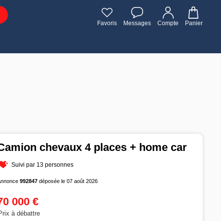
Favoris
Messages
Compte
Panier
Camion chevaux 4 places + home car
Suivi par 13 personnes
Annonce
992847
déposée le 07 août 2026
70 000 €
Prix à débattre