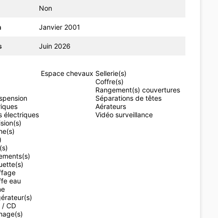
Non
n
Janvier 2001
s
Juin 2026
Espace chevaux
Sellerie(s)
Coffre(s)
Rangement(s) couvertures
spension
Séparations de têtes
riques
Aérateurs
s électriques
Vidéo surveillance
ision(s)
he(s)
)
(s)
ements(s)
ette(s)
ffage
fe eau
ne
gérateur(s)
 / CD
hage(s)