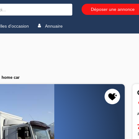
Déposer une annonce
les d'occasion
Annuaire
+ home car