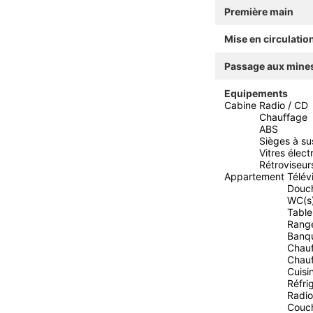
Première main
Mise en circulatio
Passage aux mine
Equipements
Cabine
Radio / CD
Chauffage
ABS
Sièges à su
Vitres élect
Rétroviseur
Appartement
Télév
Douc
WC(s
Table
Rang
Banqu
Chau
Chauf
Cuisi
Réfri
Radio
Couc