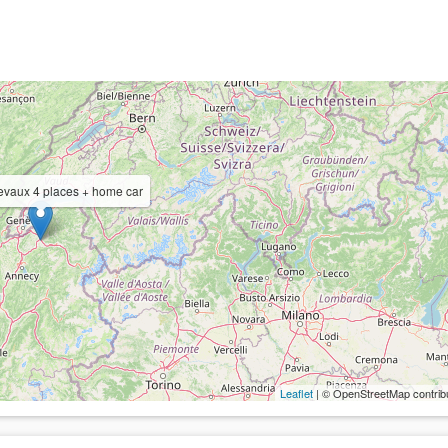
vaux 4 places + home car
Leaflet
| © OpenStreetMap contrib