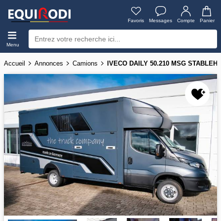
Favoris
Messages
Compte
Panier
Menu
Accueil
Annonces
Camions
IVECO DAILY 50.210 MSG STABLE