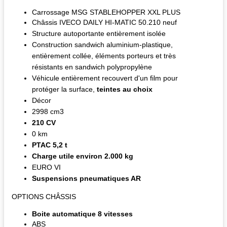
Carrossage MSG STABLEHOPPER XXL PLUS
Châssis IVECO DAILY HI-MATIC 50.210 neuf
Structure autoportante entièrement isolée
Construction sandwich aluminium-plastique,
entièrement collée, éléments porteurs et très
résistants en sandwich polypropylène
Véhicule entièrement recouvert d'un film pour
protéger la surface,
teintes au choix
Décor
2998 cm3
210 CV
0 km
PTAC 5,2 t
Charge utile environ 2.000 kg
EURO VI
Suspensions pneumatiques AR
OPTIONS CHÂSSIS
Boite automatique 8 vitesses
ABS