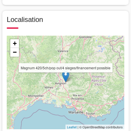
Localisation
+
−
Magnum 420/5ch/pop out/4 sieges/financement possible
Leaflet
| © OpenStreetMap contributors