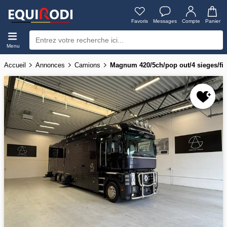
Favoris
Messages
Compte
Panier
Menu
Accueil
Annonces
Camions
Magnum 420/5ch/pop out/4 sieges/fi