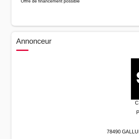
Offre de financement possible
Annonceur
C
P
78490 GALLUIS