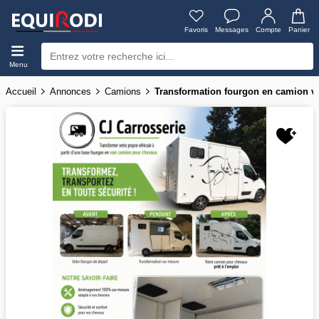
Favoris
Messages
Compte
Panier
Menu
Accueil
Annonces
Camions
Transformation fourgon en camion vl