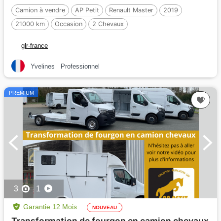
Camion à vendre
AP Petit
Renault Master
2019
21000 km
Occasion
2 Chevaux
glr-france
Yvelines
Professionnel
PREMIUM
3
1
Garantie 12 Mois
NOUVEAU
Transformation de fourgon en camion chevaux