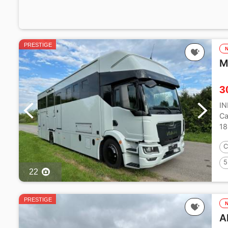
PRESTIGE
M
3
I
Ca
18
al
C
5
22
PRESTIGE
A