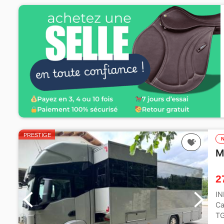
PRESTIGE
M
2
I
Ca
TG