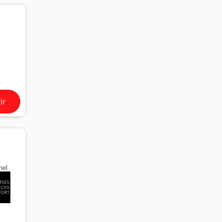
ir
nel