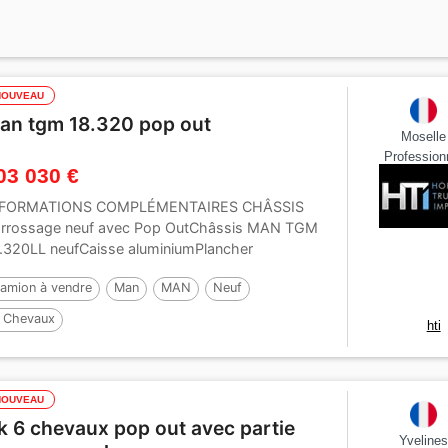
NOUVEAU
an tgm 18.320 pop out
Moselle
Profession
03 030 €
NFORMATIONS COMPLÉMENTAIRES CHÂSSIS
rrossage neuf avec Pop OutChâssis MAN TGM
.320LL neufCaisse aluminiumPlancher
uminiumPeinture gris...
amion à vendre
Man
MAN
Neuf
 Chevaux
hti
NOUVEAU
k 6 chevaux pop out avec partie
Yveline