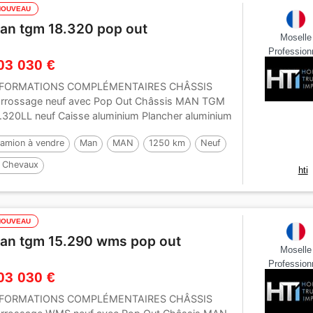
NOUVEAU
an tgm 18.320 pop out
Moselle
Profession
03 030 €
NFORMATIONS COMPLÉMENTAIRES CHÂSSIS
rrossage neuf avec Pop Out Châssis MAN TGM
.320LL neuf Caisse aluminium Plancher aluminium
inture...
amion à vendre
Man
MAN
1250 km
Neuf
 Chevaux
hti
NOUVEAU
an tgm 15.290 wms pop out
Moselle
Profession
03 030 €
NFORMATIONS COMPLÉMENTAIRES CHÂSSIS