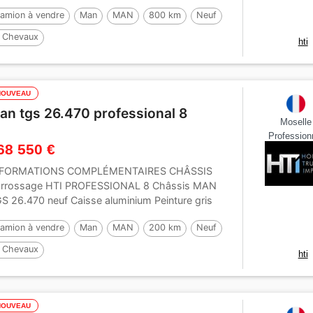
uminiumPeinture gris...
amion à vendre
Man
MAN
800 km
Neuf
 Chevaux
hti
NOUVEAU
an tgs 26.470 professional 8
Moselle
Profession
68 550 €
NFORMATIONS COMPLÉMENTAIRES CHÂSSIS
rrossage HTI PROFESSIONAL 8 Châssis MAN
S 26.470 neuf Caisse aluminium Peinture gris
tallisé 26 t 3...
amion à vendre
Man
MAN
200 km
Neuf
 Chevaux
hti
NOUVEAU