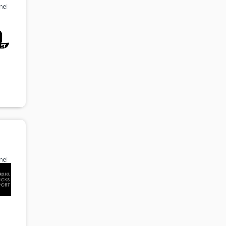
nel
nel