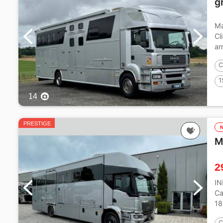
g
Ma
Cl
ar
C
1
14
PRESTIGE
M
2
I
Ca
18
al
C