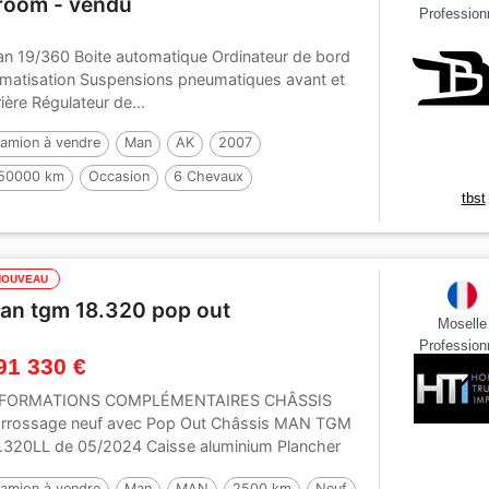
room - vendu
Profession
n 19/360 Boite automatique Ordinateur de bord
imatisation Suspensions pneumatiques avant et
rière Régulateur de...
amion à vendre
Man
AK
2007
50000 km
Occasion
6 Chevaux
tbst
NOUVEAU
an tgm 18.320 pop out
Moselle
Profession
91 330 €
NFORMATIONS COMPLÉMENTAIRES CHÂSSIS
rrossage neuf avec Pop Out Châssis MAN TGM
.320LL de 05/2024 Caisse aluminium Plancher
uminium...
amion à vendre
Man
MAN
2500 km
Neuf