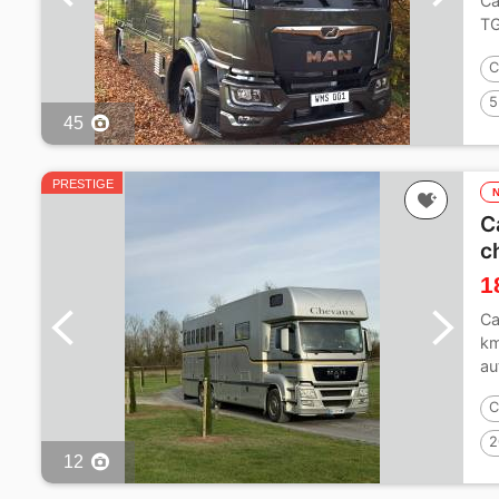
Ca
TG
al
C
5
45
PRESTIGE
C
c
1
Ca
km
au
C
2
12