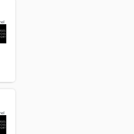
nel
nel