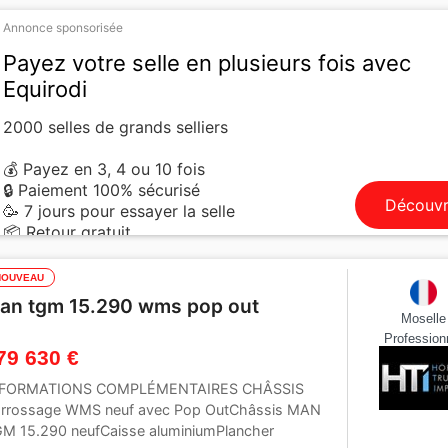
Annonce sponsorisée
Payez votre selle en plusieurs fois avec
Equirodi
2000 selles de grands selliers
💰 Payez en 3, 4 ou 10 fois
🔒 Paiement 100% sécurisé
Découvr
🥳 7 jours pour essayer la selle
📦 Retour gratuit
NOUVEAU
an tgm 15.290 wms pop out
Moselle
Profession
79 630 €
NFORMATIONS COMPLÉMENTAIRES CHÂSSIS
rrossage WMS neuf avec Pop OutChâssis MAN
M 15.290 neufCaisse aluminiumPlancher