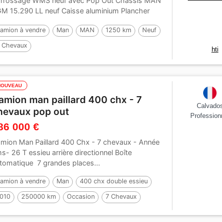
rrossage WMS neuf avec Pop Out Châssis MAN
M 15.290 LL neuf Caisse aluminium Plancher
uminium...
amion à vendre
Man
MAN
1250 km
Neuf
 Chevaux
hti
NOUVEAU
amion man paillard 400 chx - 7
Calvado
hevaux pop out
Profession
86 000 €
mion Man Paillard 400 Chx - 7 chevaux - Année
s- 26 T essieu arrière directionnel Boîte
tomatique 7 grandes places...
amion à vendre
Man
400 chx double essieu
010
250000 km
Occasion
7 Chevaux