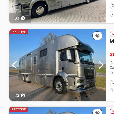
al
C
5
33
PRESTIGE
M
3
I
Ca
TG
mé
C
8
23
PRESTIGE