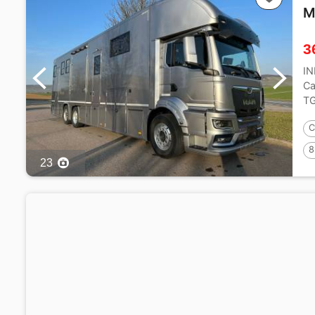
M
3
I
Ca
TG
mé
C
8
23