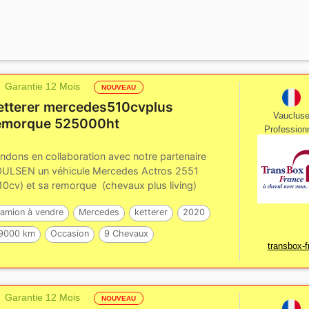
Garantie 12 Mois
NOUVEAU
etterer mercedes510cvplus
Vauclus
emorque 525000ht
Profession
ndons en collaboration avec notre partenaire
ULSEN un véhicule Mercedes Actros 2551
10cv) et sa remorque (chevaux plus living)
ensemble de...
amion à vendre
Mercedes
ketterer
2020
9000 km
Occasion
9 Chevaux
transbox-f
Garantie 12 Mois
NOUVEAU