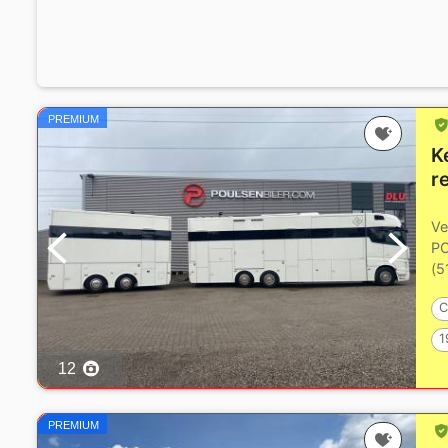
PREMIUM
K
r
Ve
PO
(5
l'
C
1
12
PREMIUM