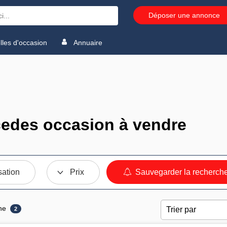
Déposer une annonce
les d'occasion
Annuaire
edes occasion à vendre
sation
Prix
Sauvegarder la recherch
ne
2