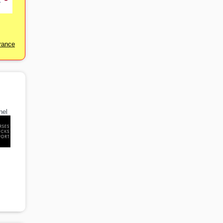
rance
nel