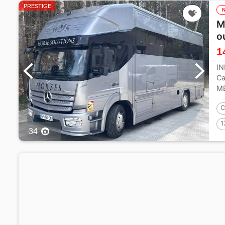
PRESTIGE
M
o
1
I
Ca
ME
Éta
C
1
34