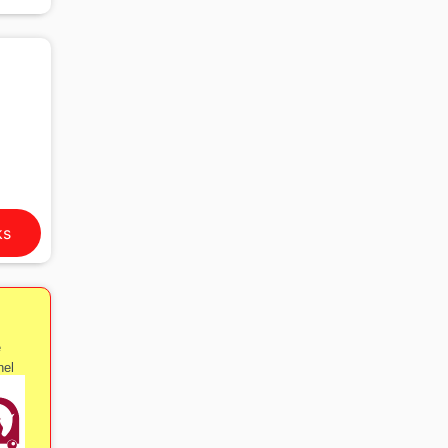
ks
e
nel