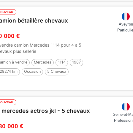
NOUVEAU
amion bétaillère chevaux
Aveyron
Particulie
0 000 €
vendre camion Mercedes 1114 pour 4 a 5
evaux plus sellerie
amion à vendre
Mercedes
1114
1987
28274 km
Occasion
5 Chevaux
NOUVEAU
l mercedes actros jkl - 5 chevaux
Seine-et-M
Profession
80 000 €