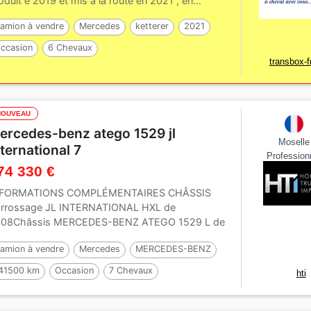
oduit e 2019 et mis a la route en 2021 , en...
amion à vendre
Mercedes
ketterer
2021
ccasion
6 Chevaux
transbox-f
NOUVEAU
ercedes-benz atego 1529 jl
Moselle
nternational 7
Profession
74 330 €
NFORMATIONS COMPLÉMENTAIRES CHÂSSIS
rrossage JL INTERNATIONAL HXL de
08Châssis MERCEDES-BENZ ATEGO 1529 L de
08Excellent étatPeinture...
amion à vendre
Mercedes
MERCEDES-BENZ
41500 km
Occasion
7 Chevaux
hti