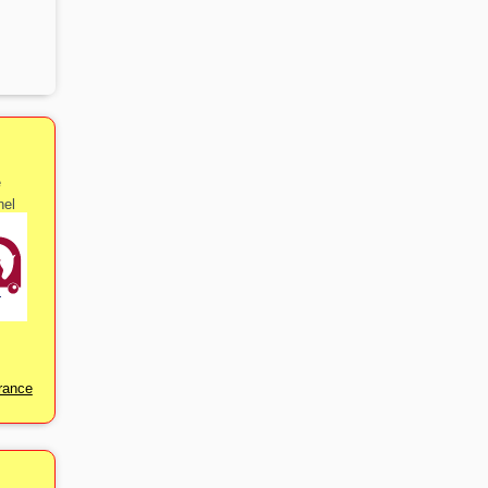
e
nel
rance