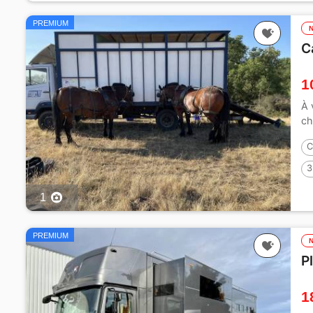
PREMIUM
C
1
À 
ch
C
3
1
PREMIUM
P
1