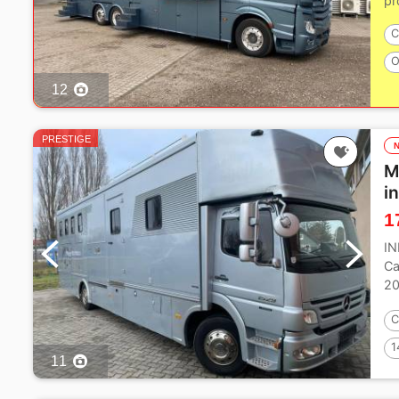
pr
C
O
12
PRESTIGE
M
i
1
I
Ca
20
20
C
1
11