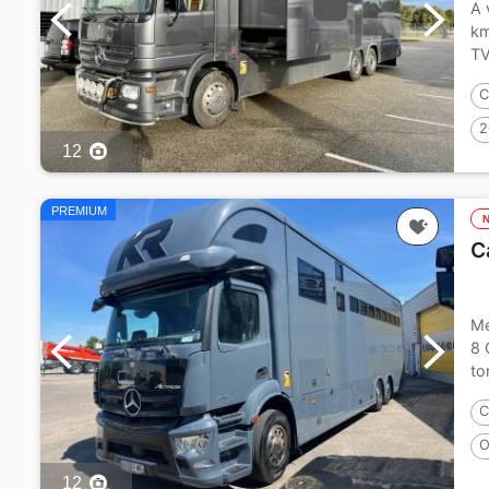
A 
km
TV
C
2
12
PREMIUM
C
Me
8 
to
C
O
12