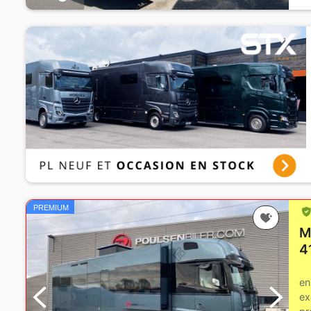
PREMIUM
M
4
en
ex