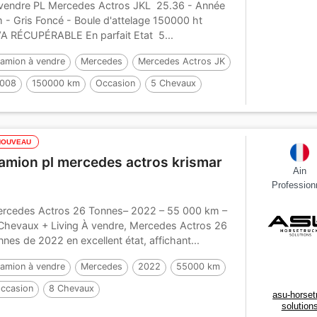
vendre PL Mercedes Actros JKL 25.36 - Année
 - Gris Foncé - Boule d'attelage 150000 ht
A RÉCUPÉRABLE En parfait Etat 5...
amion à vendre
Mercedes
Mercedes Actros JK
008
150000 km
Occasion
5 Chevaux
NOUVEAU
amion pl mercedes actros krismar
Ain
Profession
rcedes Actros 26 Tonnes– 2022 – 55 000 km –
Chevaux + Living À vendre, Mercedes Actros 26
nnes de 2022 en excellent état, affichant...
amion à vendre
Mercedes
2022
55000 km
ccasion
8 Chevaux
asu-horset
solution