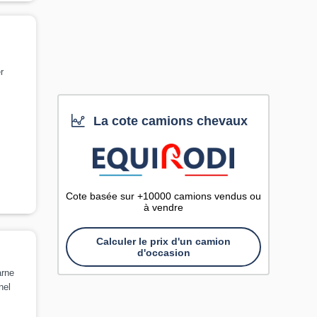
r
La cote camions chevaux
Cote basée sur +10000 camions vendus ou
à vendre
Calculer le prix d'un camion
d'occasion
arne
nel