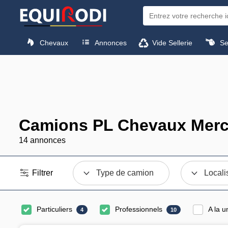
Chevaux
Annonces
Vide Sellerie
Sel
Camions PL Chevaux Merc
14 annonces
Filtrer
Type de camion
Locali
Particuliers
Professionnels
A la u
4
10