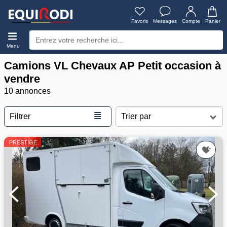
Favoris
Messages
Compte
Panier
Menu
Camions VL Chevaux AP Petit occasion à
vendre
10 annonces
≣
Filtrer
PRESTIGE