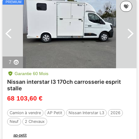
PREMIUM
7
Garantie 60 Mois
Nissan interstar l3 170ch carrosserie esprit
stalle
68 103,60 €
Camion à vendre
AP Petit
Nissan Interstar L3
2026
Neuf
2 Chevaux
ap-petit