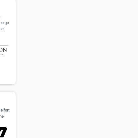
e
belge
nel
elfort
nel