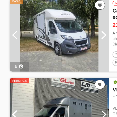
BASIC
C
e
2
À 
ch
Di
11
C
1
6
PRESTIGE
V
-
VL
GA