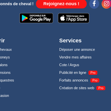
Rejoignez-nous !
ionnés de cheval !
ir
Services
chevaux
Déposer une annonce
poneys
Vendre mes affaires
alons
Cote / Argus
nsions
Publicité en ligne
Pro
questres
Forfaits annonces
Pro
e
Création de sites web
Pro
casion