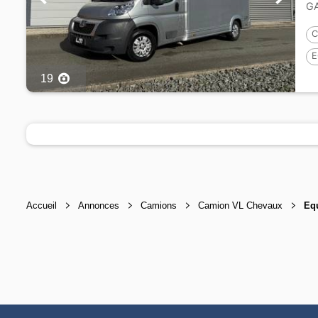
GA
TO
C
E
19
O
Accueil
Annonces
Camions
Camion VL Chevaux
Equ