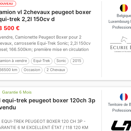
NOUVEAU
amion vl 2chevaux peugeot boxer
Belgiqu
qui-trek 2,2l 150cv d
Luxembourg 
3 500 €
Profession
vendre, Camionette Peugeot Boxer pour 2
evaux, carrosserie Equi-Trek Sonic; 2,2l 150cv
esel; 166.500km; première mise en circulation
/2015;...
amion à vendre
Equi-Trek
Sonic
2015
66500 km
Occasion
2 Chevaux
Garantie 6 Mois
l equi-trek peugeot boxer 120ch 3p
Territoire de B
 vendu
Profession
 EQUI-TREK PEUGEOT BOXER 120 CH 3P -
RANTIE 6 M EXCELLENT ÉTAT / 118 120 KM