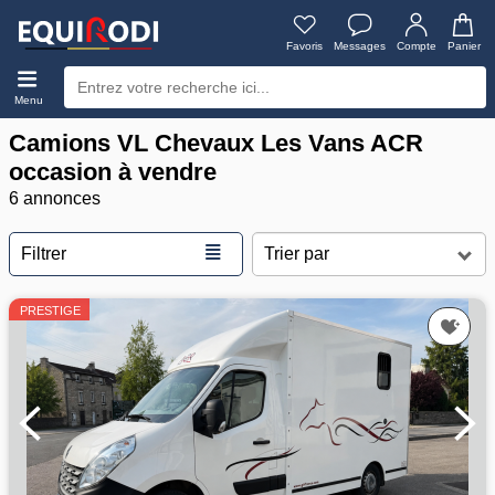
Favoris
Messages
Compte
Panier
Menu
Camions VL Chevaux Les Vans ACR
occasion à vendre
6 annonces
≣
Filtrer
PRESTIGE