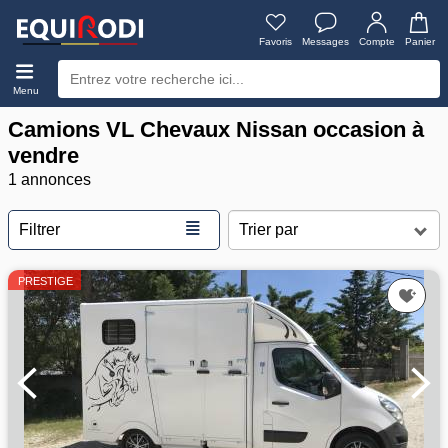
Favoris
Messages
Compte
Panier
Menu
Camions VL Chevaux Nissan occasion à
vendre
1 annonces
≣
Filtrer
PRESTIGE