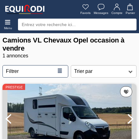
Favoris
Messages
Compte
Panier
Menu
Camions VL Chevaux Opel occasion à
vendre
1 annonces
≣
Filtrer
PRESTIGE