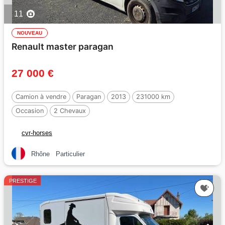
11
NOUVEAU
Renault master paragan
27 000 €
Camion à vendre
Paragan
2013
231000 km
Occasion
2 Chevaux
cvr-horses
Rhône
Particulier
PRESTIGE