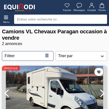
Favoris
Messages
Compte
Panier
Menu
Camions VL Chevaux Paragan occasion à
vendre
2 annonces
≣
Filtrer
PRESTIGE