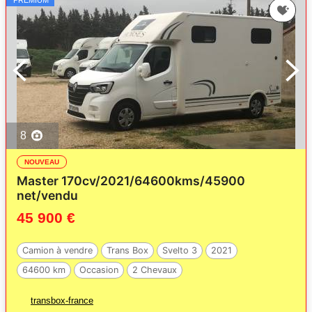
8
NOUVEAU
Master 170cv/2021/64600kms/45900
net/vendu
45 900 €
Camion à vendre
Trans Box
Svelto 3
2021
64600 km
Occasion
2 Chevaux
transbox-france