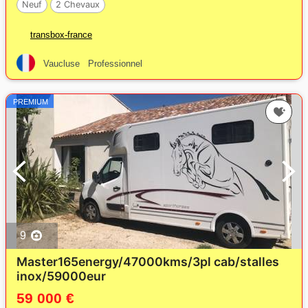
Neuf
2 Chevaux
transbox-france
Vaucluse
Professionnel
PREMIUM
9
Master165energy/47000kms/3pl cab/stalles
inox/59000eur
59 000 €