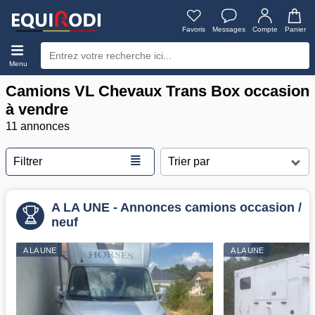
Favoris
Messages
Compte
Panier
Menu
Camions VL Chevaux Trans Box occasion
à vendre
11 annonces
≣
Filtrer
A LA UNE - Annonces camions occasion /
neuf
A LA UNE
A LA UNE