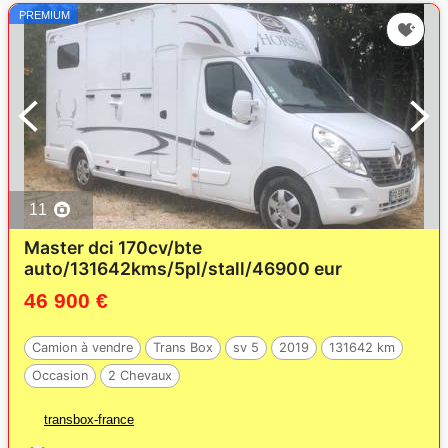
PREMIUM
11
Master dci 170cv/bte
auto/131642kms/5pl/stall/46900 eur
46 900 €
Camion à vendre
Trans Box
sv 5
2019
131642 km
Occasion
2 Chevaux
transbox-france