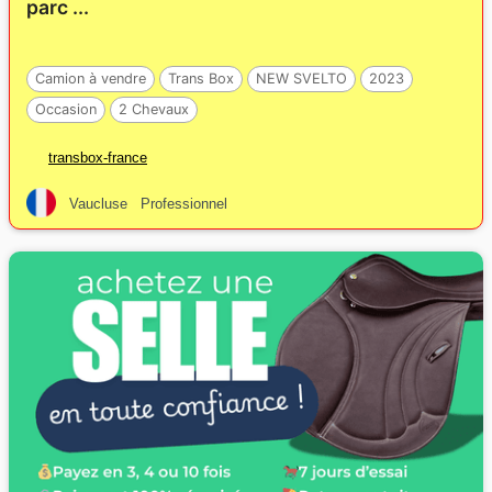
parc ...
Camion à vendre
Trans Box
NEW SVELTO
2023
Occasion
2 Chevaux
transbox-france
Vaucluse
Professionnel