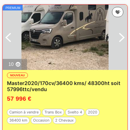
PREMIUM
10
NOUVEAU
Master2020/170cv/36400 kms/ 48300ht soit
57996ttc/vendu
57 996 €
Camion à vendre
Trans Box
Svelto 4
2020
36400 km
Occasion
2 Chevaux