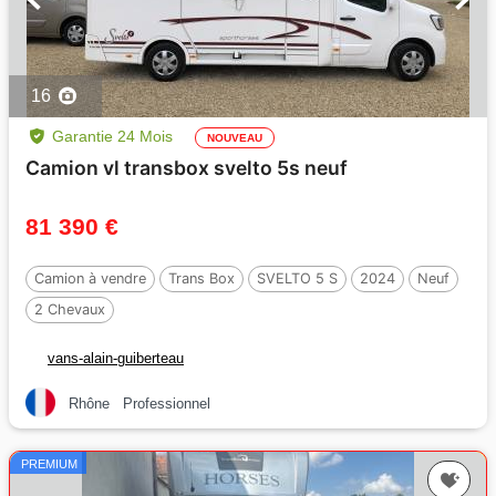
16
Garantie 24 Mois
NOUVEAU
Camion vl transbox svelto 5s neuf
81 390 €
Camion à vendre
Trans Box
SVELTO 5 S
2024
Neuf
2 Chevaux
vans-alain-guiberteau
Rhône
Professionnel
PREMIUM