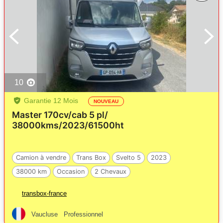
10
Garantie 12 Mois
NOUVEAU
Master 170cv/cab 5 pl/
38000kms/2023/61500ht
Camion à vendre
Trans Box
Svelto 5
2023
38000 km
Occasion
2 Chevaux
transbox-france
Vaucluse
Professionnel