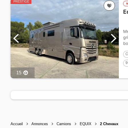
PRESTIGE
E
Me
gr
bo
C
9
15
Accueil
Annonces
Camions
EQUIX
2 Chevaux