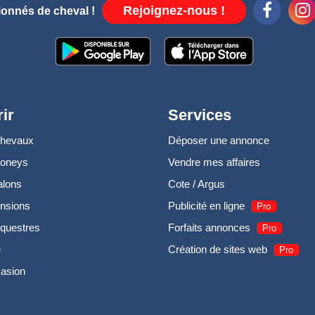
Rejoignez-nous !
ionnés de cheval !
ir
Services
chevaux
Déposer une annonce
poneys
Vendre mes affaires
alons
Cote / Argus
nsions
Publicité en ligne
Pro
questres
Forfaits annonces
Pro
e
Création de sites web
Pro
casion