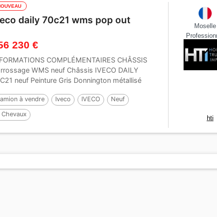
NOUVEAU
veco daily 70c21 wms pop out
Moselle
Profession
56 230 €
NFORMATIONS COMPLÉMENTAIRES CHÂSSIS
rrossage WMS neuf Châssis IVECO DAILY
C21 neuf Peinture Gris Donnington métallisé
cor 7,2 t....
amion à vendre
Iveco
IVECO
Neuf
 Chevaux
hti