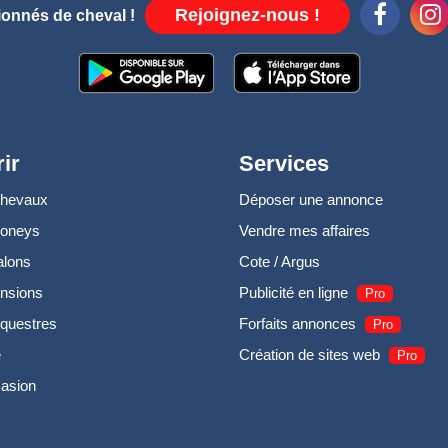
Rejoignez-nous !
ionnés de cheval !
ir
Services
chevaux
Déposer une annonce
poneys
Vendre mes affaires
alons
Cote / Argus
nsions
Publicité en ligne
Pro
questres
Forfaits annonces
Pro
e
Création de sites web
Pro
casion