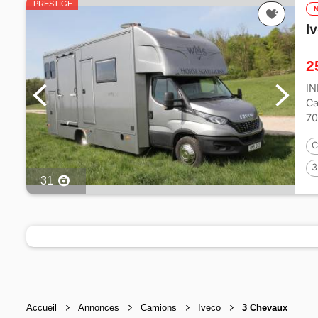
PRESTIGE
I
2
I
Ca
70
Dé
C
3
31
Accueil
Annonces
Camions
Iveco
3 Chevaux