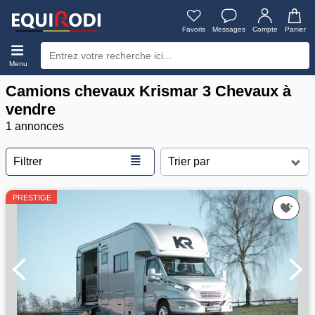
Favoris
Messages
Compte
Panier
Menu
Camions chevaux Krismar 3 Chevaux à
vendre
1 annonces
≣
Filtrer
PRESTIGE