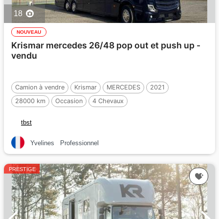
18
NOUVEAU
Krismar mercedes 26/48 pop out et push up -
vendu
Camion à vendre
Krismar
MERCEDES
2021
28000 km
Occasion
4 Chevaux
tbst
Yvelines
Professionnel
PRESTIGE