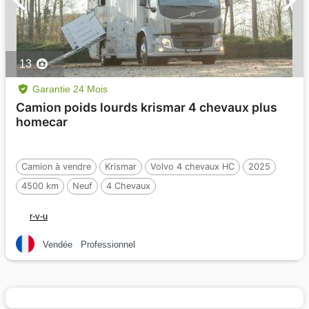
13
Garantie 24 Mois
Camion poids lourds krismar 4 chevaux plus
homecar
Camion à vendre
Krismar
Volvo 4 chevaux HC
2025
4500 km
Neuf
4 Chevaux
r-v-u
Vendée
Professionnel