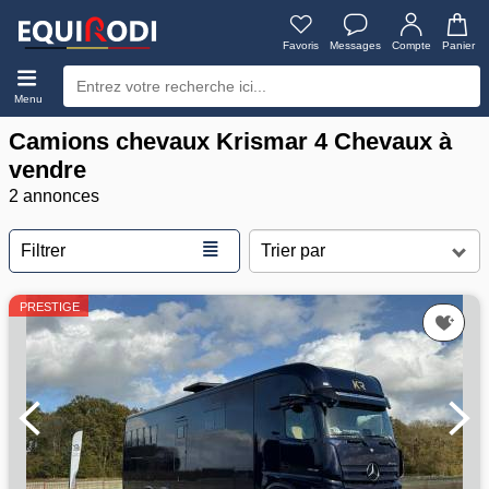
Favoris
Messages
Compte
Panier
Menu
Camions chevaux Krismar 4 Chevaux à
vendre
2 annonces
≣
Filtrer
PRESTIGE