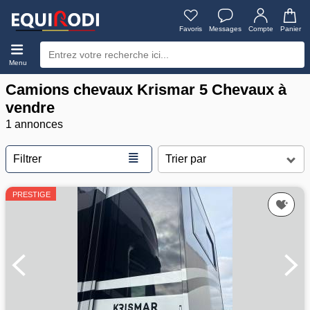
Favoris
Messages
Compte
Panier
Menu
Camions chevaux Krismar 5 Chevaux à
vendre
1 annonces
≣
Filtrer
PRESTIGE