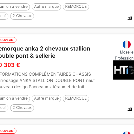
talliséPTAC : 3.500...
amion à vendre
Autre marque
REMORQUE
euf
2 Chevaux
hti
NOUVEAU
emorque anka 2 chevaux stallion
Moselle
ouble pont & sellerie
Profession
0 303 €
NFORMATIONS COMPLÉMENTAIRES CHÂSSIS
rrossage ANKA STALLION DOUBLE PONT neuf
uveau design Panneaux latéraux et de toit
tièrement isolés...
amion à vendre
Autre marque
REMORQUE
euf
2 Chevaux
hti
NOUVEAU