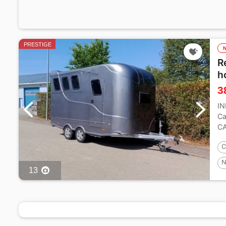
PRESTIGE
R
h
3
I
C
CA
ve
C
N
13