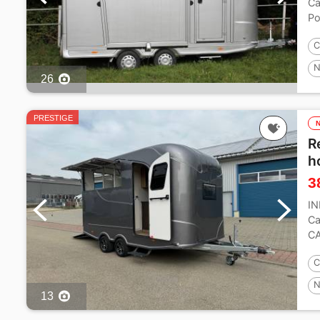
Ca
Po
kg
C
N
26
PRESTIGE
R
h
3
I
C
CA
av
C
N
13