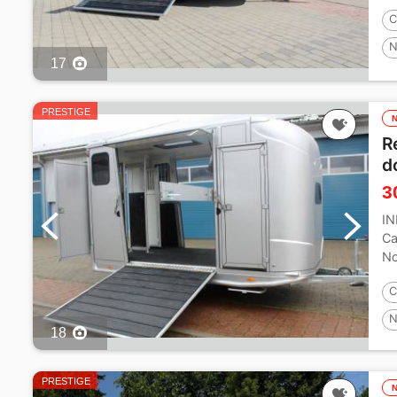
mé
C
N
17
PRESTIGE
R
d
3
I
Ca
No
en
C
N
18
PRESTIGE