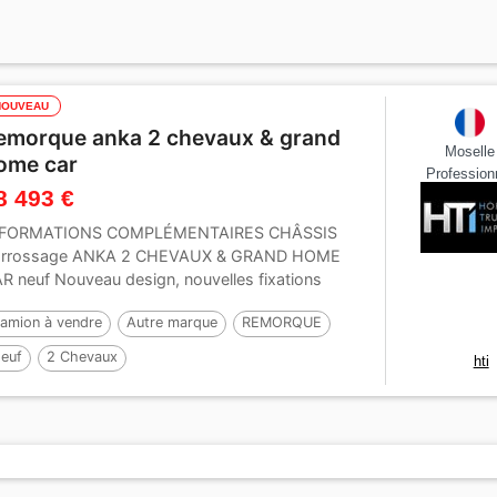
NOUVEAU
emorque anka 2 chevaux & grand
Moselle
ome car
Profession
8 493 €
NFORMATIONS COMPLÉMENTAIRES CHÂSSIS
arrossage ANKA 2 CHEVAUX & GRAND HOME
R neuf Nouveau design, nouvelles fixations
rticales Châssis neuf...
amion à vendre
Autre marque
REMORQUE
euf
2 Chevaux
hti