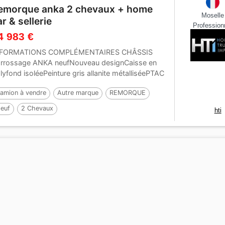
emorque anka 2 chevaux + home
Moselle
ar & sellerie
Profession
4 983 €
NFORMATIONS COMPLÉMENTAIRES CHÂSSIS
rrossage ANKA neufNouveau designCaisse en
lyfond isoléePeinture gris allanite métalliséePTAC
3.500...
amion à vendre
Autre marque
REMORQUE
euf
2 Chevaux
hti