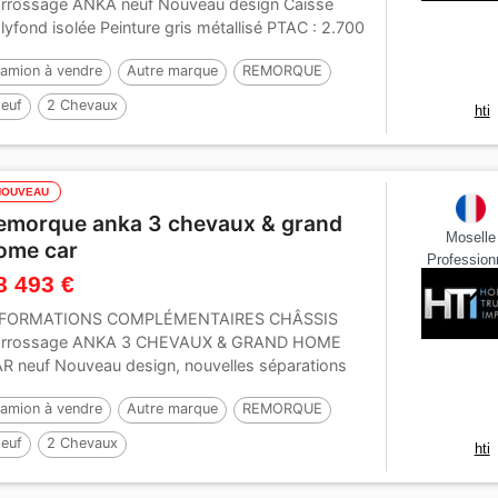
rrossage ANKA neuf Nouveau design Caisse
lyfond isolée Peinture gris métallisé PTAC : 2.700
...
amion à vendre
Autre marque
REMORQUE
euf
2 Chevaux
hti
NOUVEAU
emorque anka 3 chevaux & grand
Moselle
ome car
Profession
8 493 €
NFORMATIONS COMPLÉMENTAIRES CHÂSSIS
arrossage ANKA 3 CHEVAUX & GRAND HOME
R neuf Nouveau design, nouvelles séparations
ec fixations hautes...
amion à vendre
Autre marque
REMORQUE
euf
2 Chevaux
hti