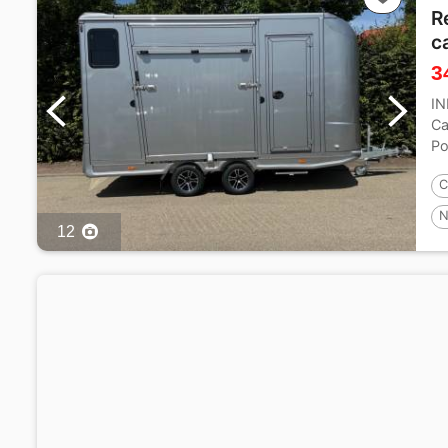
R
c
3
I
Ca
Po
: 
C
N
12