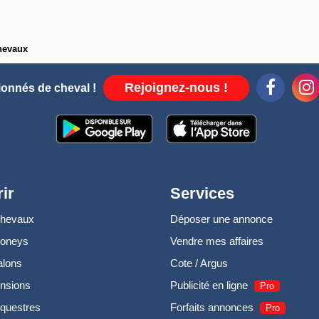
hevaux
Rejoignez-nous !
ionnés de cheval !
ir
Services
chevaux
Déposer une annonce
poneys
Vendre mes affaires
alons
Cote / Argus
nsions
Publicité en ligne
Pro
questres
Forfaits annonces
Pro