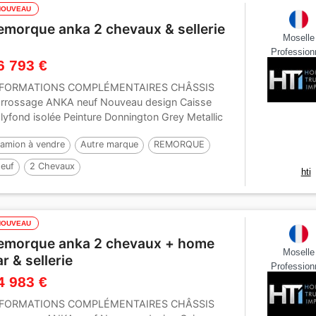
NOUVEAU
emorque anka 2 chevaux & sellerie
Moselle
Profession
6 793 €
NFORMATIONS COMPLÉMENTAIRES CHÂSSIS
rrossage ANKA neuf Nouveau design Caisse
lyfond isolée Peinture Donnington Grey Metallic
AC : 2 700...
amion à vendre
Autre marque
REMORQUE
euf
2 Chevaux
hti
NOUVEAU
emorque anka 2 chevaux + home
Moselle
ar & sellerie
Profession
4 983 €
NFORMATIONS COMPLÉMENTAIRES CHÂSSIS