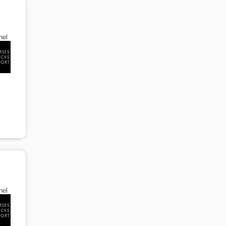
nel
nel