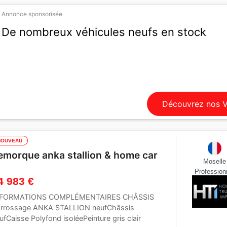
Annonce sponsorisée
De nombreux véhicules neufs en stock
Découvrez nos 
NOUVEAU
emorque anka stallion & home car
Moselle
Profession
4 983 €
NFORMATIONS COMPLÉMENTAIRES CHÂSSIS
rrossage ANKA STALLION neufChâssis
ufCaisse Polyfond isoléePeinture gris clair