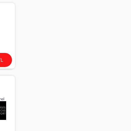
VL
nel