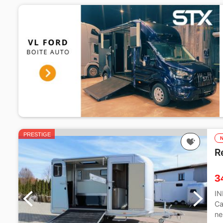
PRESTIGE
R
3
I
Ca
ne