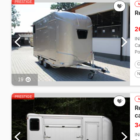
PRESTIGE
R
2
I
Ca
Po
PT
C
N
19
PRESTIGE
R
c
3
I