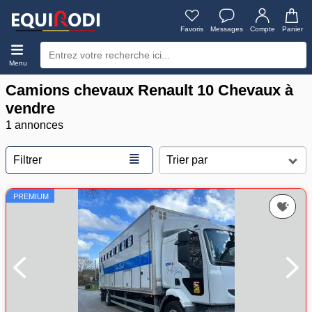
Favoris
Messages
Compte
Panier
Menu
Camions chevaux Renault 10 Chevaux à
vendre
1 annonces
≣
Filtrer
PREMIUM