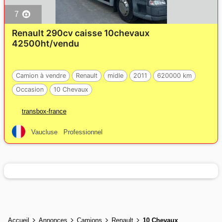
7
Renault 290cv caisse 10chevaux
42500ht/vendu
Camion à vendre
Renault
midle
2011
620000 km
Occasion
10 Chevaux
transbox-france
Vaucluse
Professionnel
Accueil
Annonces
Camions
Renault
10 Chevaux