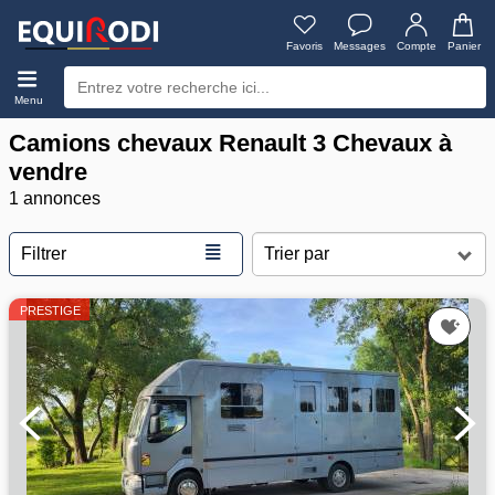
Favoris
Messages
Compte
Panier
Menu
Camions chevaux Renault 3 Chevaux à
vendre
1 annonces
≣
Filtrer
PRESTIGE