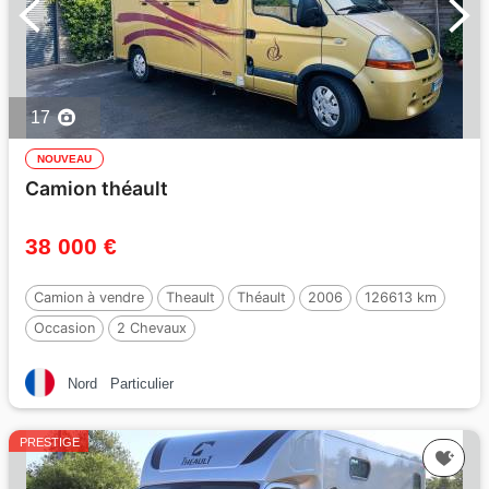
17
NOUVEAU
Camion théault
38 000 €
Camion à vendre
Theault
Théault
2006
126613 km
Occasion
2 Chevaux
Nord
Particulier
PRESTIGE