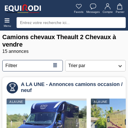
Favoris
Messages
Compte
Panier
Menu
Camions chevaux Theault 2 Chevaux à
vendre
15 annonces
≣
Filtrer
A LA UNE - Annonces camions occasion /
neuf
A LA UNE
A LA UNE