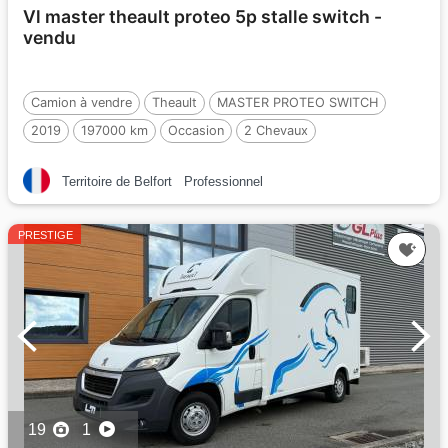
Vl master theault proteo 5p stalle switch -
vendu
Camion à vendre
Theault
MASTER PROTEO SWITCH
2019
197000 km
Occasion
2 Chevaux
Territoire de Belfort
Professionnel
PRESTIGE
19
1