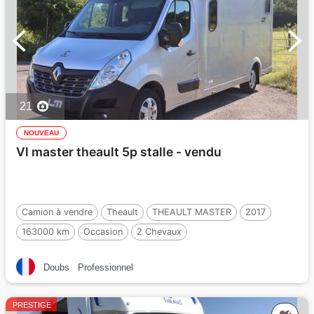
21
NOUVEAU
Vl master theault 5p stalle - vendu
Camion à vendre
Theault
THEAULT MASTER
2017
163000 km
Occasion
2 Chevaux
Doubs
Professionnel
PRESTIGE