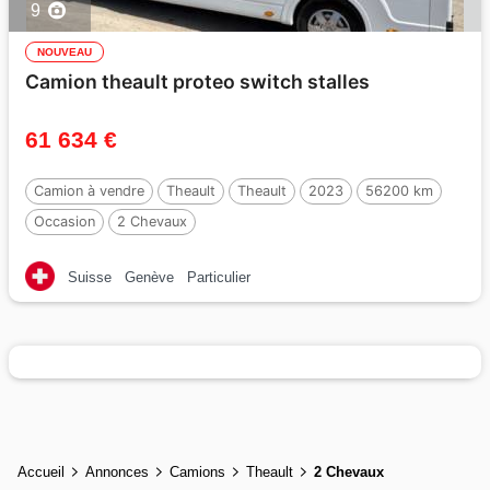
9
NOUVEAU
Camion theault proteo switch stalles
61 634 €
Camion à vendre
Theault
Theault
2023
56200 km
Occasion
2 Chevaux
Suisse
Genève
Particulier
Accueil
Annonces
Camions
Theault
2 Chevaux