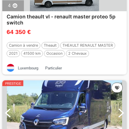
4
Camion theault vl - renault master proteo 5p
switch
64 350 €
Camion à vendre
Theault
THEAULT RENAULT MASTER
2021
41500 km
Occasion
2 Chevaux
Luxembourg
Particulier
PRESTIGE