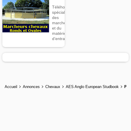
Téléhorse,
spécialiste
des
marcheurs
et du
matériel
d’entrainement
Accueil
Annonces
Chevaux
AES Anglo European Studbook
Plu