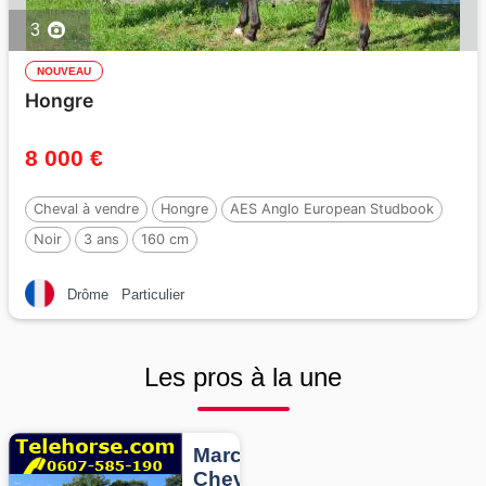
3
NOUVEAU
Hongre
8 000 €
Cheval à vendre
Hongre
AES Anglo European Studbook
Noir
3 ans
160 cm
Drôme
Particulier
Les pros à la une
Marcheurs
Chevaux