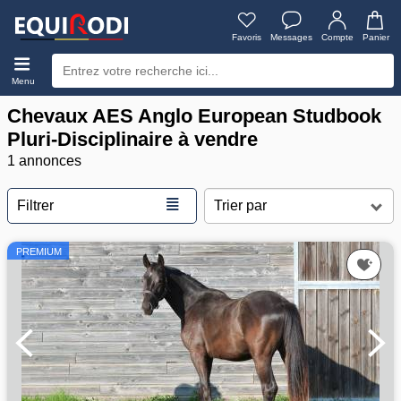
Favoris
Messages
Compte
Panier
Menu
Chevaux AES Anglo European Studbook
Pluri-Disciplinaire à vendre
1 annonces
≣
Filtrer
PREMIUM