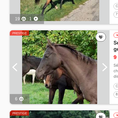
C
7
19
1
PRESTIGE
S
g
9
Sé
ch
di
C
8
6
PRESTIGE