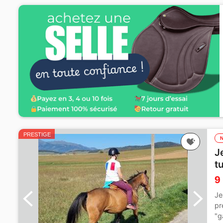
PRESTIGE
J
t
9
Je
pr
"g