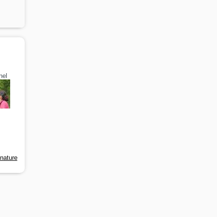
nel
-nature