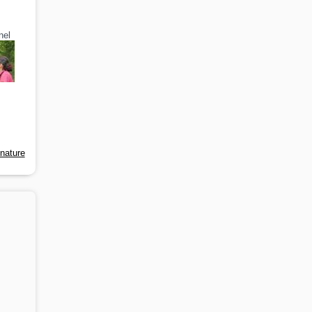
nel
-nature