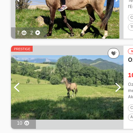
Té
l’
C
1
7
2
PRESTIGE
O
1
Oz
me
Ak
C
A
10