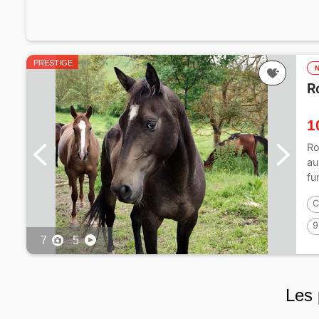
PRESTIGE
R
1
Ro
au
fu
C
9
7
5
Les 