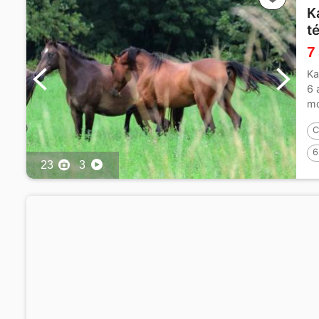
K
t
7
Ka
6 
mo
C
6
23
3