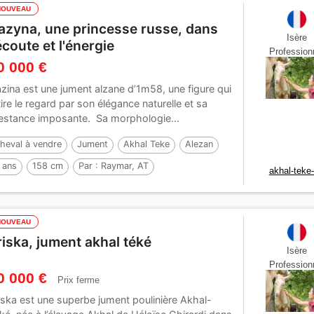
NOUVEAU
azyna, une princesse russe, dans
Isère
'écoute et l'énergie
Profession
0 000 €
zina est une jument alzane d’1m58, une figure qui
tire le regard par son élégance naturelle et sa
estance imposante. Sa morphologie...
heval à vendre
Jument
Akhal Teke
Alezan
 ans
158 cm
Par :
Raymar, AT
akhal-teke
NOUVEAU
riska, jument akhal téké
Isère
Profession
0 000 €
Prix ferme
iska est une superbe jument poulinière Akhal-