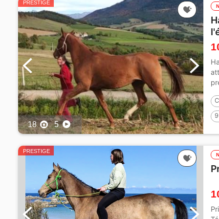
PRESTIGE
H
l
1
Ha
at
pr
C
9
18
5
PRESTIGE
P
1
Pr