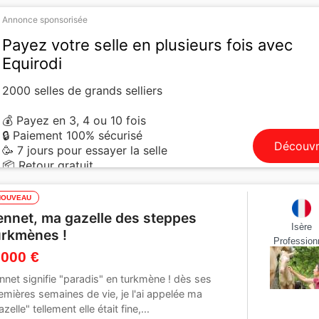
Annonce sponsorisée
Payez votre selle en plusieurs fois avec
Equirodi
2000 selles de grands selliers
💰 Payez en 3, 4 ou 10 fois
🔒 Paiement 100% sécurisé
Découvr
🥳 7 jours pour essayer la selle
📦 Retour gratuit
NOUVEAU
ennet, ma gazelle des steppes
Isère
urkmènes !
Profession
 000 €
nnet signifie "paradis" en turkmène ! dès ses
emières semaines de vie, je l'ai appelée ma
azelle" tellement elle était fine,...