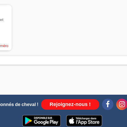
et
uméro
Rejoignez-nous !
ionnés de cheval !