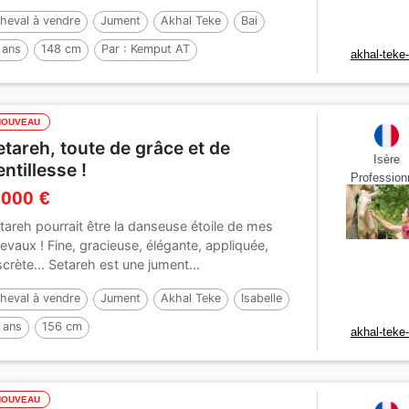
heval à vendre
Jument
Akhal Teke
Bai
 ans
148 cm
Par :
Kemput AT
akhal-teke
NOUVEAU
etareh, toute de grâce et de
Isère
entillesse !
Profession
 000 €
tareh pourrait être la danseuse étoile de mes
evaux ! Fine, gracieuse, élégante, appliquée,
scrète... Setareh est une jument...
heval à vendre
Jument
Akhal Teke
Isabelle
 ans
156 cm
akhal-teke
NOUVEAU