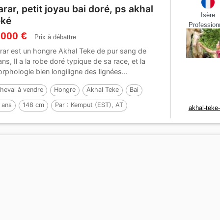
arar, petit joyau bai doré, ps akhal
Isère
éké
Profession
 000 €
Prix à débattre
rar est un hongre Akhal Teke de pur sang de
ans, Il a la robe doré typique de sa race, et la
rphologie bien longiligne des lignées...
heval à vendre
Hongre
Akhal Teke
Bai
 ans
148 cm
Par :
Kemput (EST), AT
akhal-teke