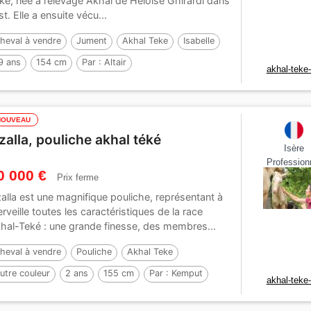
ké, née à l’élevage Akhal de Héloïse Ghirardi dans
Est. Elle a ensuite vécu...
heval à vendre
Jument
Akhal Teke
Isabelle
9 ans
154 cm
Par :
Altair
akhal-teke
NOUVEAU
zalla, pouliche akhal téké
Isère
Profession
0 000 €
Prix ferme
alla est une magnifique pouliche, représentant à
rveille toutes les caractéristiques de la race
hal-Teké : une grande finesse, des membres...
heval à vendre
Pouliche
Akhal Teke
utre couleur
2 ans
155 cm
Par :
Kemput
akhal-teke