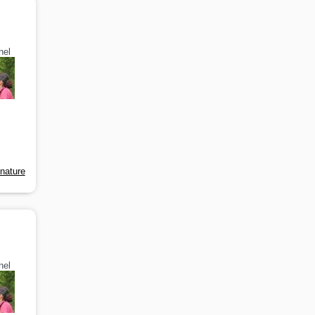
nel
-nature
nel