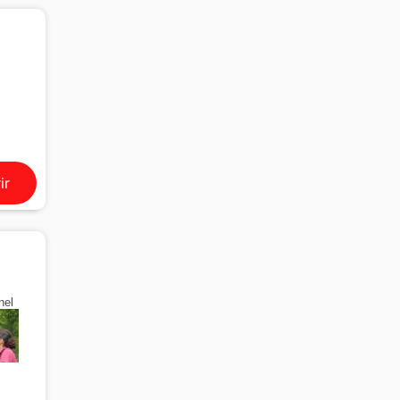
ir
nel