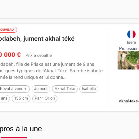
NOUVEAU
odabeh, jument akhal téké
Isère
Profession
0 000 €
Prix à débattre
dabeh, fille de Priska est une jument de 9 ans,
x lignes typiques de l’Akhal-Téké. Sa robe isabelle
mée la rend unique et lui donne...
heval à vendre
Jument
Akhal Teke
Isabelle
 ans
155 cm
Par :
Orion
akhal-teke
pros à la une