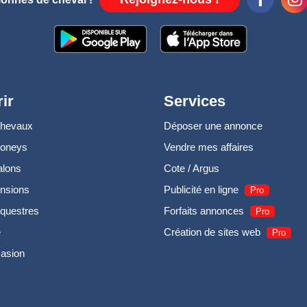
ir
Services
chevaux
Déposer une annonce
poneys
Vendre mes affaires
alons
Cote / Argus
nsions
Publicité en ligne
Pro
questres
Forfaits annonces
Pro
e
Création de sites web
Pro
casion