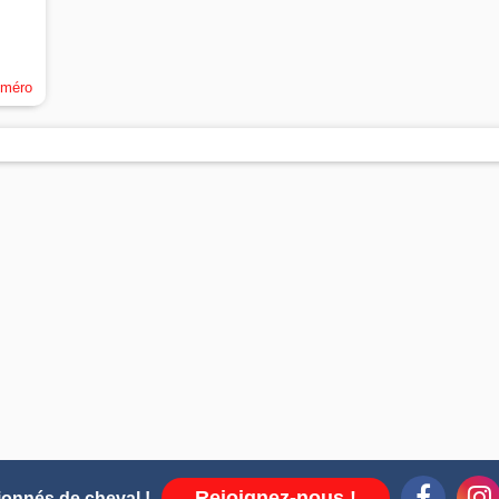
uméro
Rejoignez-nous !
ionnés de cheval !