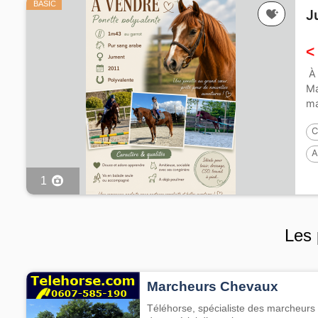
BASIC
J
<
À
Ma
ma
ch
C
A
1
Les 
Marcheurs Chevaux
Téléhorse, spécialiste des marcheurs 