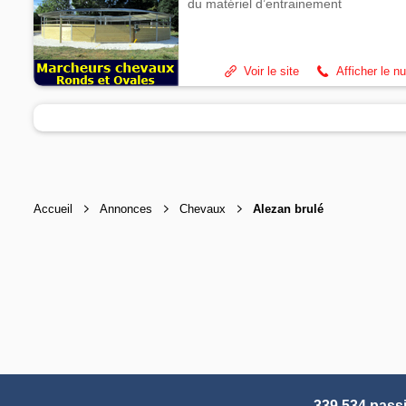
du matériel d’entrainement
Voir le site
Afficher le n
Accueil
Annonces
Chevaux
Alezan brulé
339 534 pass