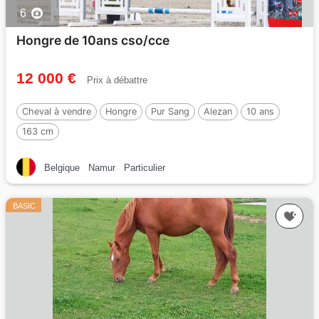
6
Hongre de 10ans cso/cce
12 000 €
Prix à débattre
Cheval à vendre
Hongre
Pur Sang
Alezan
10 ans
163 cm
Belgique
Namur
Particulier
BASIC