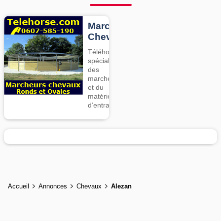
Marcheurs
Chevaux
Téléhorse,
spécialiste
des
marcheurs
et du
matériel
d’entrainement
Accueil
Annonces
Chevaux
Alezan