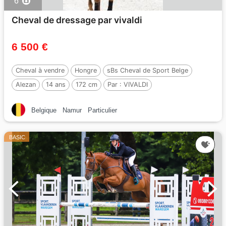
6
Cheval de dressage par vivaldi
6 500 €
Cheval à vendre
Hongre
sBs Cheval de Sport Belge
Alezan
14 ans
172 cm
Par :
VIVALDI
Belgique
Namur
Particulier
BASIC