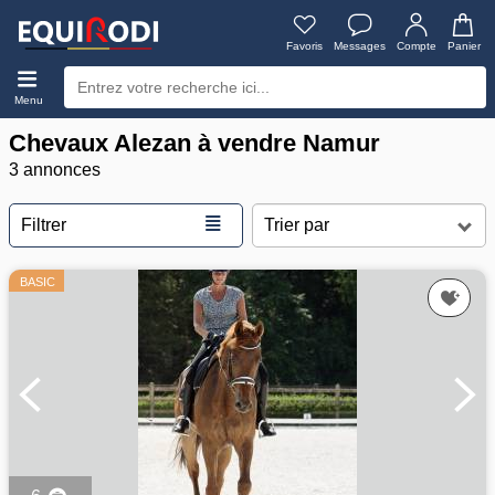
Favoris
Messages
Compte
Panier
Menu
Chevaux Alezan à vendre Namur
3 annonces
≣
Filtrer
BASIC