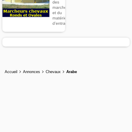
des
marcheurs
et du
matériel
d’entrainement
Accueil
Annonces
Chevaux
Arabe