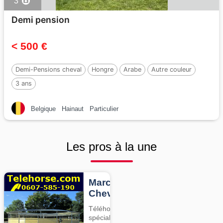
3
Demi pension
< 500 €
Demi-Pensions cheval
Hongre
Arabe
Autre couleur
3 ans
Belgique
Hainaut
Particulier
Les pros à la une
Marcheurs
Chevaux
Téléhorse,
spécialiste