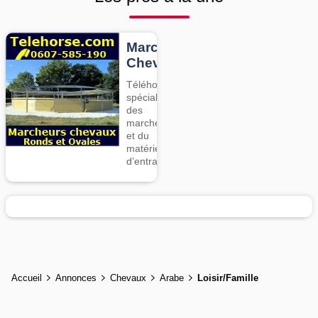
Marcheurs
Chevaux
Téléhorse,
spécialiste
des
marcheurs
et du
matériel
d’entrainement
Accueil
Annonces
Chevaux
Arabe
Loisir/Famille