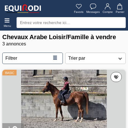
Favoris
Messages
Compte
Panier
Menu
Chevaux Arabe Loisir/Famille à vendre
3 annonces
≣
Filtrer
BASIC