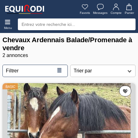
Favoris
Messages
Compte
Panier
Menu
Chevaux Ardennais Balade/Promenade à
vendre
2 annonces
≣
Filtrer
BASIC