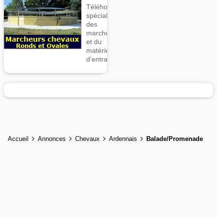
Téléhorse,
spécialiste
des
marcheurs
et du
matériel
d’entrainement
Accueil
Annonces
Chevaux
Ardennais
Balade/Promenade