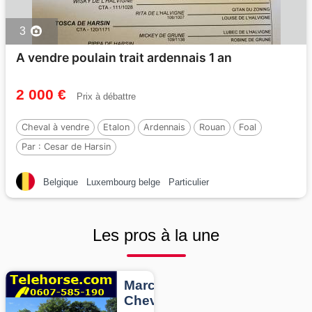
3
A vendre poulain trait ardennais 1 an
2 000 €
Prix à débattre
Cheval à vendre
Etalon
Ardennais
Rouan
Foal
Par :
Cesar de Harsin
Belgique
Luxembourg belge
Particulier
Les pros à la une
Marcheurs
Chevaux