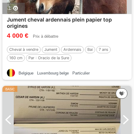
1
Jument cheval ardennais plein papier top
origines
4 000 €
Prix à débattre
Cheval à vendre
Jument
Ardennais
Bai
7 ans
160 cm
Par :
Oracio de la Sure
Belgique
Luxembourg belge
Particulier
BASIC