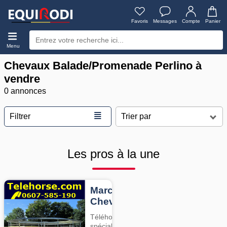
Favoris
Messages
Compte
Panier
Menu
Chevaux Balade/Promenade Perlino à
vendre
0 annonces
≣
Filtrer
Les pros à la une
Marcheurs
Chevaux
Téléhorse,
spécialiste