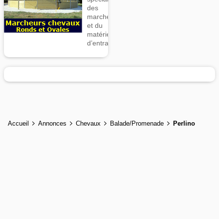
des
marcheurs
et du
matériel
d’entrainement
Accueil
Annonces
Chevaux
Balade/Promenade
Perlino