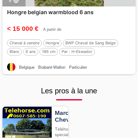
9
Hongre belgian warmblood 6 ans
< 15 000 €
A partir de
Cheval à vendre
Hongre
BWP Cheval de Sang Belge
Blanc
6 ans
186 cm
Par :
H-Ekwador
Belgique
Brabant-Wallon
Particulier
Les pros à la une
Marcheurs
Chevaux
Téléhorse,
spécialiste