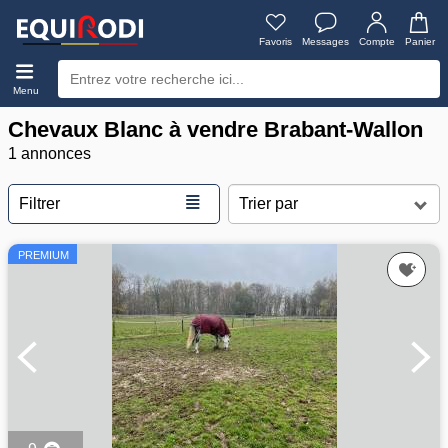
Favoris
Messages
Compte
Panier
Menu
Chevaux Blanc à vendre Brabant-Wallon
1 annonces
≣
Filtrer
PREMIUM