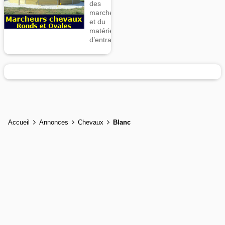
des
marcheurs
et du
matériel
d’entrainement
Accueil
Annonces
Chevaux
Blanc