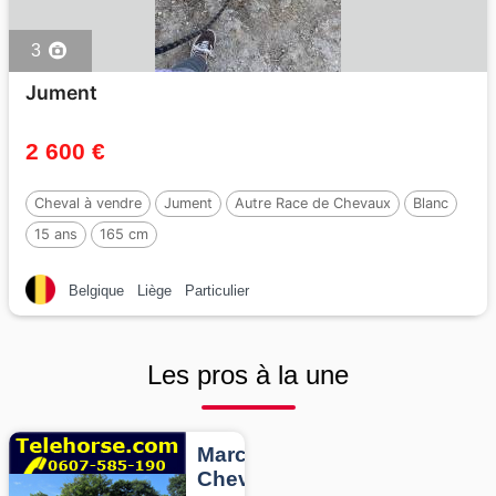
3
Jument
2 600 €
Cheval à vendre
Jument
Autre Race de Chevaux
Blanc
15 ans
165 cm
Belgique
Liège
Particulier
Les pros à la une
Marcheurs
Chevaux