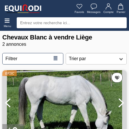
Favoris
Messages
Compte
Panier
Menu
Chevaux Blanc à vendre Liège
2 annonces
≣
Filtrer
BASIC