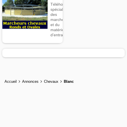
Téléhorse,
spécialiste
des
marcheurs
et du
matériel
d’entrainement
Accueil
Annonces
Chevaux
Blanc