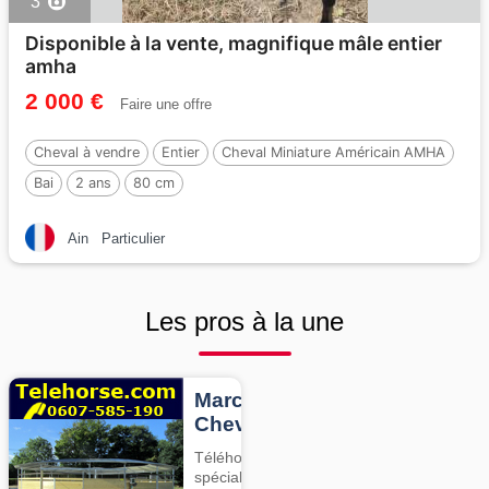
3
Disponible à la vente, magnifique mâle entier
amha
2 000 €
Faire une offre
Cheval à vendre
Entier
Cheval Miniature Américain AMHA
Bai
2 ans
80 cm
Ain
Particulier
Les pros à la une
Marcheurs
Chevaux
Téléhorse,
spécialiste