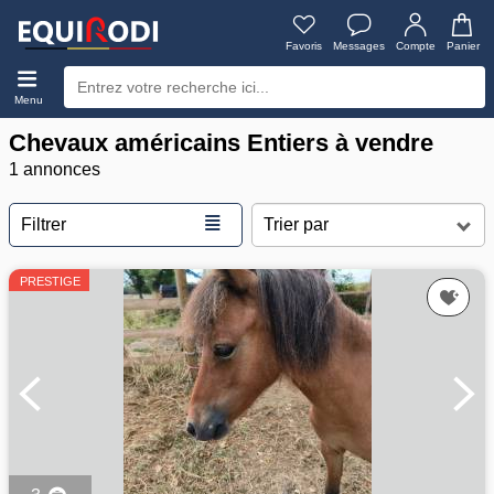
Favoris
Messages
Compte
Panier
Menu
Chevaux américains Entiers à vendre
1 annonces
≣
Filtrer
PRESTIGE