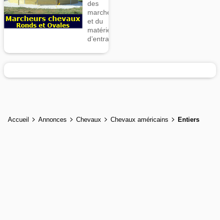
des
marcheurs
et du
matériel
d’entrainement
Accueil
Annonces
Chevaux
Chevaux américains
Entiers