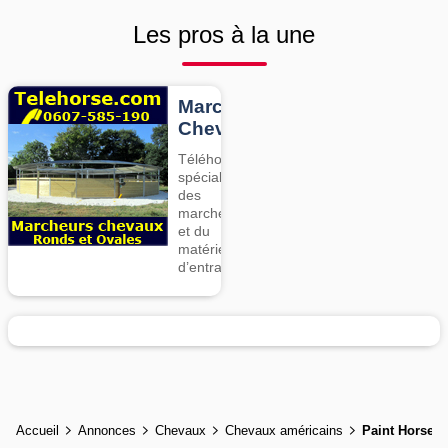
Les pros à la une
Marcheurs
Chevaux
Téléhorse,
spécialiste
des
marcheurs
et du
matériel
d’entrainement
Accueil
Annonces
Chevaux
Chevaux américains
Paint Horse