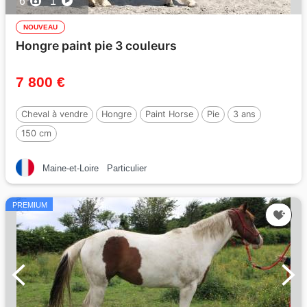
6
1
NOUVEAU
Hongre paint pie 3 couleurs
7 800 €
Cheval à vendre
Hongre
Paint Horse
Pie
3 ans
150 cm
Maine-et-Loire
Particulier
PREMIUM