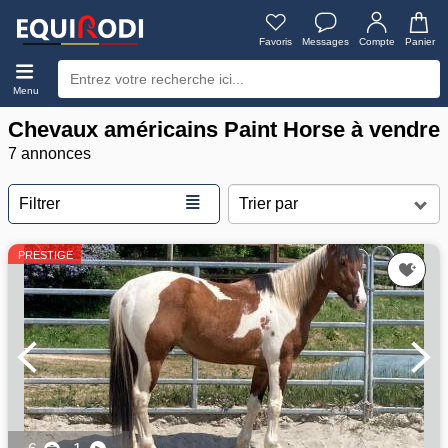
Favoris
Messages
Compte
Panier
Menu
Chevaux américains Paint Horse à vendre
7 annonces
≣
Filtrer
PRESTIGE