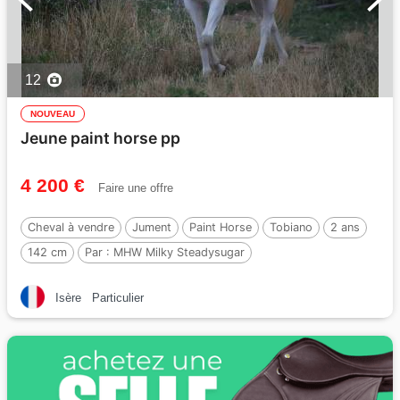
12
NOUVEAU
Jeune paint horse pp
4 200 €
Faire une offre
Cheval à vendre
Jument
Paint Horse
Tobiano
2 ans
142 cm
Par :
MHW Milky Steadysugar
Isère
Particulier