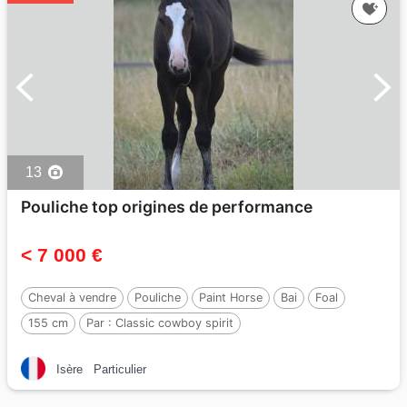
13
Pouliche top origines de performance
< 7 000 €
Cheval à vendre
Pouliche
Paint Horse
Bai
Foal
155 cm
Par :
Classic cowboy spirit
Isère
Particulier